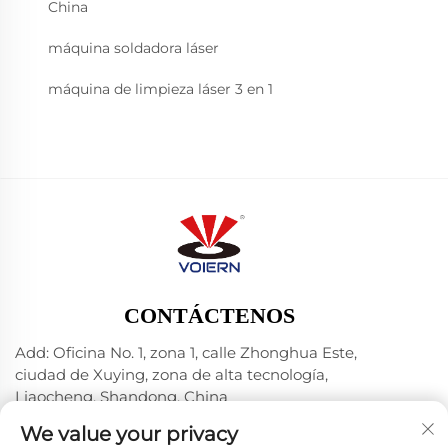
China
máquina soldadora láser
máquina de limpieza láser 3 en 1
CONTÁCTENOS
Add: Oficina No. 1, zona 1, calle Zhonghua Este,
ciudad de Xuying, zona de alta tecnología,
Liaocheng, Shandong, China
Tel:
+86-635 8512218
We value your privacy