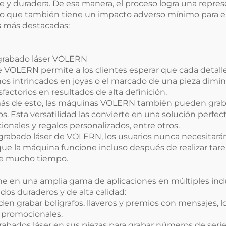
 y duradera. De esa manera, el proceso logra una represe
, lo que también tiene un impacto adverso mínimo para e
as más destacadas:
e grabado láser VOLERN
de VOLERN permite a los clientes esperar que cada detal
ños intrincados en joyas o el marcado de una pieza dim
sfactorios en resultados de alta definición.
emás de esto, las máquinas VOLERN también pueden grab
ros. Esta versatilidad las convierte en una solución perf
onales y regalos personalizados, entre otros.
de grabado láser de VOLERN, los usuarios nunca necesita
e la máquina funcione incluso después de realizar tar
nte mucho tiempo.
 en una amplia gama de aplicaciones en múltiples indus
ados duraderos y de alta calidad:
 grabar bolígrafos, llaveros y premios con mensajes, lo
 promocionales.
grabados láser en sus piezas para grabar números de serie