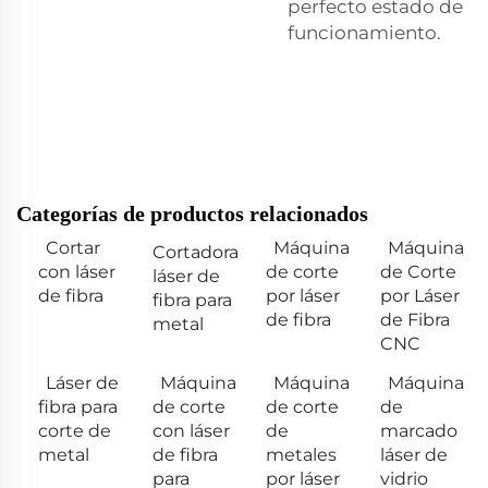
perfecto estado de
funcionamiento.
Categorías de productos relacionados
Cortar
Máquina
Máquina
Cortadora
con láser
de corte
de Corte
láser de
de fibra
por láser
por Láser
fibra para
de fibra
de Fibra
metal
CNC
Láser de
Máquina
Máquina
Máquina
fibra para
de corte
de corte
de
corte de
con láser
de
marcado
metal
de fibra
metales
láser de
para
por láser
vidrio