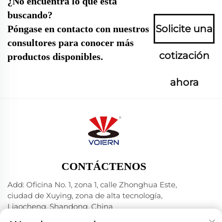
¿No encuentra lo que está
buscando?
Solicite una
Póngase en contacto con nuestros
consultores para conocer más
cotización
productos disponibles.
ahora
CONTÁCTENOS
Add: Oficina No. 1, zona 1, calle Zhonghua Este,
ciudad de Xuying, zona de alta tecnología,
Liaocheng, Shandong, China
Tel.:
+86-635 8512218