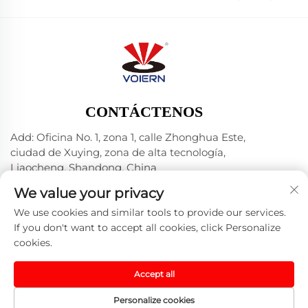
CONTÁCTENOS
Add: Oficina No. 1, zona 1, calle Zhonghua Este,
ciudad de Xuying, zona de alta tecnología,
Liaocheng, Shandong, China
Tel.:
+86-635 8512218
We value your privacy
Correo electrónico:
[email protected]
We use cookies and similar tools to provide our services.
If you don't want to accept all cookies, click Personalize
cookies.
Derechos de autor © 2024 Liaocheng Voiern Laser
Technology Co., Ltd. -
Política de privacidad
-
Blog
Accept all
Personalize cookies