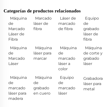
Categorías de productos relacionados
Máquina
Marcado
Láser de
Equipo
de
láser de
marcado
de
Marcado
fibra
de fibra
grabado
Láser de
láser de
Fibra
fibra
Máquina
Máquina
Máquina
Máquina
de
láser para
de
de corte y
Marcado
marcar
marcado
grabado
Láser
láser a
láser
color
Máquina
Máquina
Equipo
Grabadora
de
de
de
láser para
marcado
grabado
marcado
metal
láser para
en cuero
láser
madera