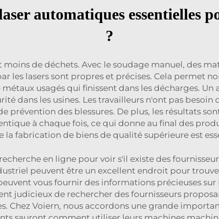
laser automatiques essentielles 
?
 moins de déchets. Avec le soudage manuel, des matér
ar les lasers sont propres et précises. Cela permet 
e métaux usagés qui finissent dans les décharges. Un 
urité dans les usines. Les travailleurs n'ont pas besoi
e prévention des blessures. De plus, les résultats son
tique à chaque fois, ce qui donne au final des produ
fabrication de biens de qualité supérieure est esse
recherche en ligne pour voir s'il existe des fournisseu
striel peuvent être un excellent endroit pour trouver d
i peuvent vous fournir des informations précieuses sur
alement judicieux de rechercher des fournisseurs pro
nes. Chez Voiern, nous accordons une grande importance
ents sauront comment utiliser leurs machines
machin