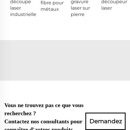
découpe
gravure
découpeur
fibre pour
laser
laser sur
laser
métaux
industrielle
pierre
Vous ne trouvez pas ce que vous
recherchez ?
Demandez
Contactez nos consultants pour
connaître d'autres produits