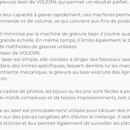
e gravure laser de VOLERN, qui permet un résultat parfai
de leur capacité à graver rapidement, ces machines perm
mande et de volume, ce qui convient aux fins de prod
 minimisé par la machine de gravure laser, il s'avère qu
u grande échelle. En même temps, il limite également le
de méthodes de gravure utilisées.
laser de VOLERN.
ser est simple, elle consiste à diriger des faisceaux lase
dans des limites spécifiques, laissant derrière lui les m
trainte mécanique, la gravure au laser exécute des li
çon.
r
adres de photos, les bijoux ou les prix sont faciles à pe
de motifs complexes et de textes impressionnants, tels q
ure au laser est principalement utilisée pour tatouer des
sur des pièces tangibles afin d'éviter le mélange. Il réd
s strictes et leur permet également de surveiller les piè