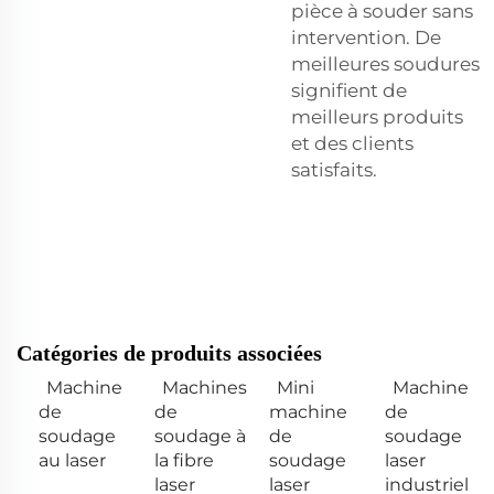
pièce à souder sans
intervention. De
meilleures soudures
signifient de
meilleurs produits
et des clients
satisfaits.
Catégories de produits associées
Machine
Machines
Mini
Machine
de
de
machine
de
soudage
soudage à
de
soudage
au laser
la fibre
soudage
laser
laser
laser
industriel