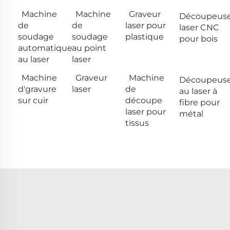
Machine
Machine
Graveur
Découpeus
de
de
laser pour
laser CNC
soudage
soudage
plastique
pour bois
automatique
au point
au laser
laser
Machine
Graveur
Machine
Découpeus
d'gravure
laser
de
au laser à
sur cuir
découpe
fibre pour
laser pour
métal
tissus