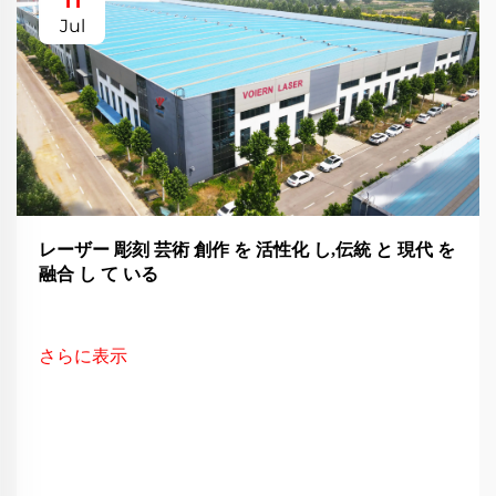
Jul
レーザー 彫刻 芸術 創作 を 活性化 し,伝統 と 現代 を
融合 し て いる
さらに表示