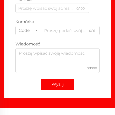
0/100
Komórka
Code
0/16
Wiadomość
0/1000
Wyślij