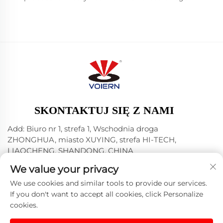
SKONTAKTUJ SIĘ Z NAMI
Add: Biuro nr 1, strefa 1, Wschodnia droga
ZHONGHUA, miasto XUYING, strefa HI-TECH,
LIAOCHENG, SHANDONG, CHINA
Tel:
+86-635 8512218
We value your privacy
E-mail:
[email protected]
We use cookies and similar tools to provide our services.
If you don't want to accept all cookies, click Personalize
cookies.
Prawa autorskie © 2024 Liaocheng Voiern Laser