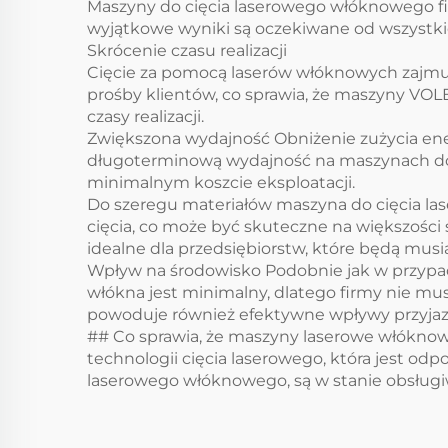
Maszyny do cięcia laserowego włóknowego fi
wyjątkowe wyniki są oczekiwane od wszystkic
Skrócenie czasu realizacji
Cięcie za pomocą laserów włóknowych zajmuj
prośby klientów, co sprawia, że maszyny VOL
czasy realizacji.
Zwiększona wydajność Obniżenie zużycia ene
długoterminową wydajność na maszynach do 
minimalnym koszcie eksploatacji.
Do szeregu materiałów maszyna do cięcia la
cięcia, co może być skuteczne na większości 
idealne dla przedsiębiorstw, które będą musia
Wpływ na środowisko Podobnie jak w przypad
włókna jest minimalny, dlatego firmy nie mus
powoduje również efektywne wpływy przyjazn
## Co sprawia, że maszyny laserowe włóknow
technologii cięcia laserowego, która jest od
laserowego włóknowego, są w stanie obsługi