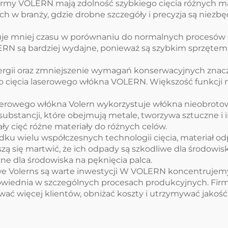
rmy VOLERN mają zdolność szybkiego cięcia różnych ma
h w branży, gdzie drobne szczegóły i precyzja są niezb
e mniej czasu w porównaniu do normalnych procesów ci
ERN są bardziej wydajne, ponieważ są szybkim sprzętem 
rgii oraz zmniejszenie wymagań konserwacyjnych znaczni
cięcia laserowego włókna VOLERN. Większość funkcji m
serowego włókna Volern wykorzystuje włókna nieobrotow
substancji, które obejmują metale, tworzywa sztuczne i
ły cięć różne materiały do różnych celów.
ku wielu współczesnych technologii cięcia, materiał 
zą się martwić, że ich odpady są szkodliwe dla środowi
e dla środowiska na pęknięcia palca.
e Volerns są warte inwestycji W VOLERN koncentrujemy
powiednia w szczególnych procesach produkcyjnych. Firmy
wać więcej klientów, obniżać koszty i utrzymywać jako