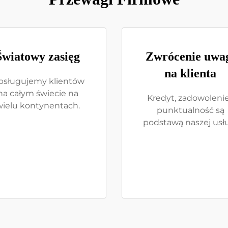
Światowy zasięg
Zwrócenie uwa
na klienta
bsługujemy klientów
na całym świecie na
Kredyt, zadowolenie
wielu kontynentach.
punktualność są
podstawą naszej usł