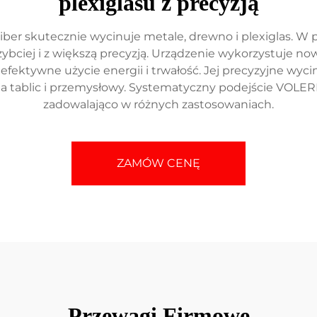
plexiglasu z precyzją
ber skutecznie wycinuje metale, drewno i plexiglas. 
ybciej i z większą precyzją. Urządzenie wykorzystuje n
fektywne użycie energii i trwałość. Jej precyzyjne wyci
ja tablic i przemysłowy. Systematyczny podejście VOLER
zadowalająco w różnych zastosowaniach.
ZAMÓW CENĘ
Przewagi Firmowe