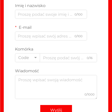
Imię i nazwisko
0/100
E-mail
0/100
Komórka
Code
0/16
Wiadomość
0/1000
Wyślij