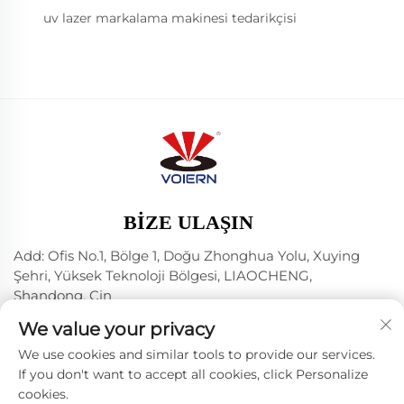
uv lazer markalama makinesi tedarikçisi
BIZE ULAŞIN
Add: Ofis No.1, Bölge 1, Doğu Zhonghua Yolu, Xuying
Şehri, Yüksek Teknoloji Bölgesi, LIAOCHENG,
Shandong, Çin
Tel:
+86-635 8512218
We value your privacy
E-posta:
[email protected]
We use cookies and similar tools to provide our services.
If you don't want to accept all cookies, click Personalize
cookies.