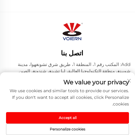
اتصل بنا
Add: المكتب رقم 1، المنطقة 1، طريق شرق تشونغهوا، مدينة
شويينغ، منطقة التكنولوجيا العالية، ليا تشينغ، شندونغ، الصين
هاتف:
+86-635 8512218
We value your privacy
البريد الإلكتروني:
[email protected]
We use cookies and similar tools to provide our services.
If you don't want to accept all cookies, click Personalize
cookies.
حقوق النشر © 2024 شركة ليتشنغ فويرن ليزر تكنولوجي
المحدودة. -
سياسة الخصوصية
-
المدونة
Accept all
Personalize cookies