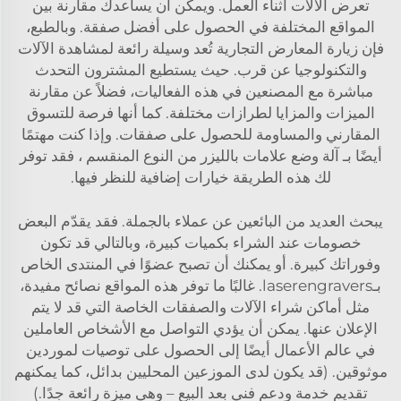
تعرض الآلات أثناء العمل. ويمكن أن يساعدك مقارنة بين
المواقع المختلفة في الحصول على أفضل صفقة. وبالطبع،
فإن زيارة المعارض التجارية تُعد وسيلة رائعة لمشاهدة الآلات
والتكنولوجيا عن قرب. حيث يستطيع المشترون التحدث
مباشرة مع المصنعين في هذه الفعاليات، فضلاً عن مقارنة
الميزات والمزايا لطرازات مختلفة. كما أنها فرصة للتسوق
المقارني والمساومة للحصول على صفقات. وإذا كنت مهتمًا
أيضًا بـ
آلة وضع علامات بالليزر من النوع المنقسم
، فقد توفر
لك هذه الطريقة خيارات إضافية للنظر فيها.
يبحث العديد من البائعين عن عملاء بالجملة. فقد يقدّم البعض
خصومات عند الشراء بكميات كبيرة، وبالتالي قد تكون
وفوراتك كبيرة. أو يمكنك أن تصبح عضوًا في المنتدى الخاص
بـlaserengravers. غالبًا ما توفر هذه المواقع نصائح مفيدة،
مثل أماكن شراء الآلات والصفقات الخاصة التي قد لا يتم
الإعلان عنها. يمكن أن يؤدي التواصل مع الأشخاص العاملين
في عالم الأعمال أيضًا إلى الحصول على توصيات لموردين
موثوقين. (قد يكون لدى الموزعين المحليين بدائل، كما يمكنهم
تقديم خدمة ودعم فني بعد البيع – وهي ميزة رائعة جدًا.)