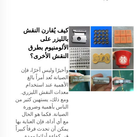
كيف يُقارن النقش
بالليزر على
الألومنيوم بطرق
النقش الأخرى؟
وأخيرًا وليس آخرًا، فإن
الصيانة تُعد أمراً بالغ
الأهمية عند استخدام
معدات النقش الليزري.
ومع ذلك، يستهين كثير من
الناس بأهمية وضرورة
الصيانة. فكما هو الحال
مع أي أداة، فإن العناية بها
يمكن أن تحدث فرقاً كبيراً
في كفاءة أدائها ومدة