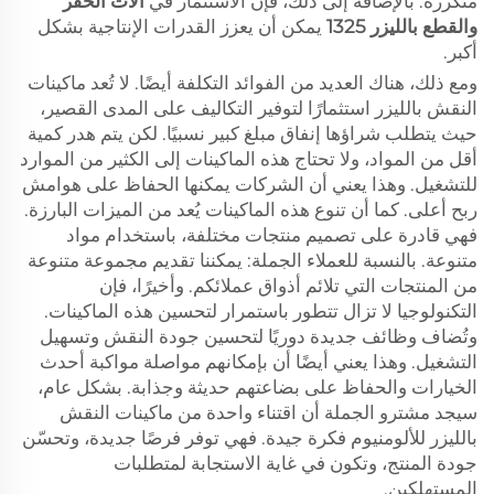
متكررة. بالإضافة إلى ذلك، فإن الاستثمار في
آلات الحفر
والقطع بالليزر 1325
يمكن أن يعزز القدرات الإنتاجية بشكل
أكبر.
ومع ذلك، هناك العديد من الفوائد التكلفة أيضًا. لا تُعد ماكينات
النقش بالليزر استثمارًا لتوفير التكاليف على المدى القصير،
حيث يتطلب شراؤها إنفاق مبلغ كبير نسبيًا. لكن يتم هدر كمية
أقل من المواد، ولا تحتاج هذه الماكينات إلى الكثير من الموارد
للتشغيل. وهذا يعني أن الشركات يمكنها الحفاظ على هوامش
ربح أعلى. كما أن تنوع هذه الماكينات يُعد من الميزات البارزة.
فهي قادرة على تصميم منتجات مختلفة، باستخدام مواد
متنوعة. بالنسبة للعملاء الجملة: يمكننا تقديم مجموعة متنوعة
من المنتجات التي تلائم أذواق عملائكم. وأخيرًا، فإن
التكنولوجيا لا تزال تتطور باستمرار لتحسين هذه الماكينات.
وتُضاف وظائف جديدة دوريًا لتحسين جودة النقش وتسهيل
التشغيل. وهذا يعني أيضًا أن بإمكانهم مواصلة مواكبة أحدث
الخيارات والحفاظ على بضاعتهم حديثة وجذابة. بشكل عام،
سيجد مشترو الجملة أن اقتناء واحدة من ماكينات النقش
بالليزر للألومنيوم فكرة جيدة. فهي توفر فرصًا جديدة، وتحسّن
جودة المنتج، وتكون في غاية الاستجابة لمتطلبات
المستهلكين.