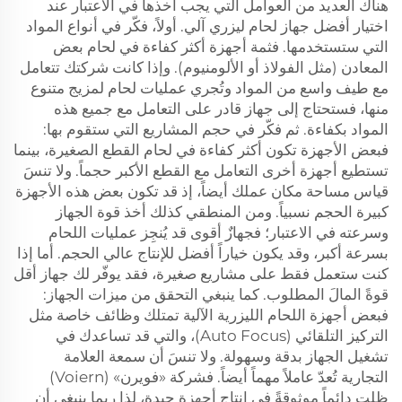
هناك العديد من العوامل التي يجب أخذها في الاعتبار عند
اختيار أفضل جهاز لحام ليزري آلي. أولاً، فكّر في أنواع المواد
التي ستستخدمها. فثمة أجهزة أكثر كفاءة في لحام بعض
المعادن (مثل الفولاذ أو الألومنيوم). وإذا كانت شركتك تتعامل
مع طيف واسع من المواد وتُجري عمليات لحام لمزيج متنوع
منها، فستحتاج إلى جهاز قادر على التعامل مع جميع هذه
المواد بكفاءة. ثم فكّر في حجم المشاريع التي ستقوم بها:
فبعض الأجهزة تكون أكثر كفاءة في لحام القطع الصغيرة، بينما
تستطيع أجهزة أخرى التعامل مع القطع الأكبر حجماً. ولا تنسَ
قياس مساحة مكان عملك أيضاً، إذ قد تكون بعض هذه الأجهزة
كبيرة الحجم نسبياً. ومن المنطقي كذلك أخذ قوة الجهاز
وسرعته في الاعتبار؛ فجهازٌ أقوى قد يُنجِز عمليات اللحام
بسرعة أكبر، وقد يكون خياراً أفضل للإنتاج عالي الحجم. أما إذا
كنت ستعمل فقط على مشاريع صغيرة، فقد يوفّر لك جهاز أقل
قوةً المالَ المطلوب. كما ينبغي التحقق من ميزات الجهاز:
فبعض أجهزة اللحام الليزرية الآلية تمتلك وظائف خاصة مثل
التركيز التلقائي (Auto Focus)، والتي قد تساعدك في
تشغيل الجهاز بدقة وسهولة. ولا تنسَ أن سمعة العلامة
التجارية تُعدّ عاملاً مهماً أيضاً. فشركة «فويرن» (Voiern)
ظلت دائماً موثوقةً في إنتاج أجهزة جيدة، لذا ربما ينبغي أن