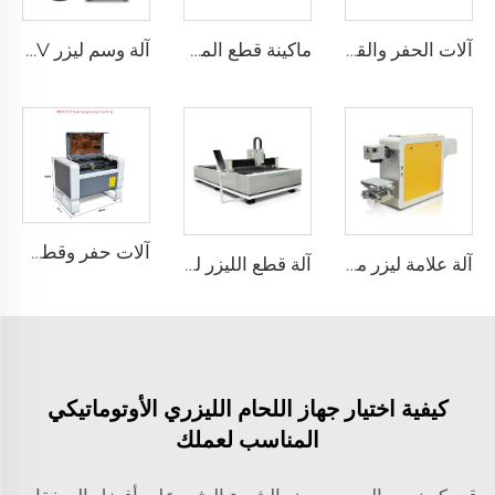
آلات الحفر والقطع بالليزر 1325
ماكينة قطع المعادن CNC Router 1325 خشبية ماكينة توجيه CNC ذات 3 محاور ماكينة تشغيل CNC
آلة وسم ليزر UV
آلات حفر وقطع بالليزر 4060
آلة علامة ليزر محمولة
آلة قطع الليزر للألياف 1530
كيفية اختيار جهاز اللحام الليزري الأوتوماتيكي
المناسب لعملك