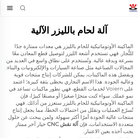
آلة لحام بالليزر الآلية
الماكينة الأوتوماتيكية للحام بالليزر هي معدات ممتازة جدًا
للتُّجار. فهي تستخدم أشعة الليزر لتوصيل قطع المعادن معًا
بسرعة وبدقة عالية. وتُستخدم على نطاق واسع في العديد من
المجالات الصناعية مثل صناعة السيارات والإلكترونيات والبناء.
وبفضل هذه الماكينات، يمكن للشركات إنتاج منتجات قوية
وعالية الجودة. هذا الاسم التجاري يحظى بثقة كبيرة؛ اعتمد
على Voiern لخدمات القطع، فهي تطور ماكينات تساعد في
نمو عملك. سواء كنت متجرًا صغيرًا أو مصنعًا كبيرًا، فإن
الماكينة الأوتوماتيكية للحام بالليزر ستعزز من أدائك. فهي
تُسرّع العمليات وتقلل من احتمالات الخطأ، مما يجعل إنتاج
منتجات عالية الجودة أمرًا أكثر سهولة. ولمن يبحث عن حلول
متعددة الاستخدامات، فإن
آلة نقش CNC
خيار آخر ممتاز
يجب أخذه بعين الاعتبار.