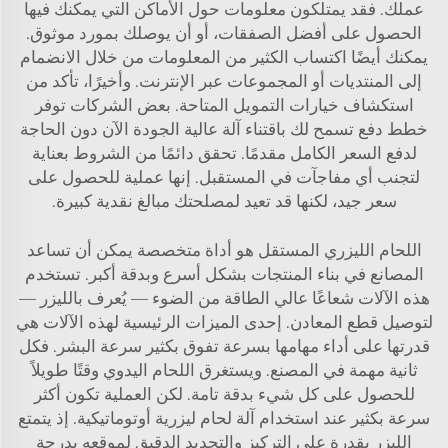
عملك. فقد يمتلكون معلومات حول الأماكن التي يمكنك فيها
الحصول على أفضل الصفقات، أو أن يوصلك بمورد موثوق.
يمكنك أيضًا اكتساب الكثير من المعلومات من خلال الانضمام
إلى المنتديات أو المجموعات عبر الإنترنت. وأخيرًا، تأكد من
استكشاف خيارات التمويل المتاحة. بعض الشركات توفر
خطط دفع تسمح لك باقتناء آلة عالية الجودة الآن دون الحاجة
لدفع السعر الكامل مقدمًا. تحقق دائمًا من الشروط بعناية
لتجنب أي مفاجآت في المستقبل. إنها عملية للحصول على
سعر جيد، لكنها قد تعيد لمصلحتك مبالغ نقدية كبيرة.
اللحام الليزري المستقل هو أداة متخصصة يمكن أن تساعد
المصانع في بناء المنتجات بشكل أسرع وبدقة أكبر. تستخدم
هذه الآلات شعاعًا عالي الطاقة من الضوء — يُعرف بالليزر —
لتوصيل قطع المعادن. إحدى الميزات الرئيسية لهذه الآلات هي
قدرتها على أداء مهامها بسرعة تفوق بكثير سرعة البشر. فكل
ثانية مهمة في المصنع. ويستغرق اللحام اليدوي وقتًا طويلاً
للحصول على كل شيء بدقة تامة. لكن العملية تكون أكثر
سرعة بكثير عند استخدام آلة لحام ليزرية أوتوماتيكية. إذ يتمتع
الليزر بقدرة على التركيز والتحديد الدقيق لموقعه بدرجة