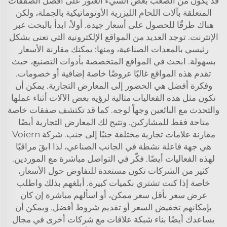
قد يكون من الصعب بعض الشيء العثور على أفضل الصفقات
المتعلقة بآلات اللحام الليزرية الأوتوماتيكية بالجملة، ولكن
هناك طرقًا للحصول على أسعار جيدة. أولاً، ابدأ بالبحث عبر
الإنترنت. توجد العديد من المواقع الإلكترونية التي تعنى بشكل
رئيسي بالمعدات الصناعية، ومنها: يمكنك مقارنة الأسعار
بسهولة. ابحث في المواقع المتخصصة بأدوات التصنيع، حيث
تقدم هذه المواقع غالبًا عروضًا خاصة إضافية أو خصومات.
وفكرة أفضل هي الحضور إلى المعارض التجارية. يمكن أن
تكون مثل هذه الفعاليات مثالية لرؤية بعض الآلات أثناء عملها
والتحدث مع البائعين وجهاً لوجه. كما قد تكتشف صفقات خاصة
متاحة فقط للمشاركين. وتتيح لك المعارض التجارية أيضًا
مقارنة علامات تجارية مختلفة جنبًا إلى جنب. شركة Voiern
هي جهة فاعلة نشطة في الجانب الصناعي، لذا ابقَ مراقبًا
لهذه الفعاليات أيضًا. فكّر في التواصل مباشرة مع الموردين.
كثير من الشركات تكون مستعدة للتفاوض حول الأسعار،
خاصة إذا كنت تشتري بكميات كبيرة. أبلغهم بذلك واطلب
عرض سعر بأقل سعر ممكن، أو اسألهم مباشرة إن كان
بإمكانهم تخفيض السعر أو تقديم شروط أفضل. ويمكن أن
يساعدك أيضًا بناء شبكة علاقات مع شركات أخرى في مجال