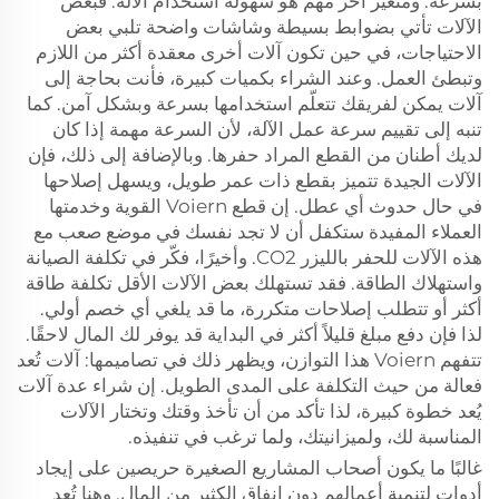
بسرعة. ومتغير آخر مهم هو سهولة استخدام الآلة. فبعض
الآلات تأتي بضوابط بسيطة وشاشات واضحة تلبي بعض
الاحتياجات، في حين تكون آلات أخرى معقدة أكثر من اللازم
وتبطئ العمل. وعند الشراء بكميات كبيرة، فأنت بحاجة إلى
آلات يمكن لفريقك تتعلّم استخدامها بسرعة وبشكل آمن. كما
تنبه إلى تقييم سرعة عمل الآلة، لأن السرعة مهمة إذا كان
لديك أطنان من القطع المراد حفرها. وبالإضافة إلى ذلك، فإن
الآلات الجيدة تتميز بقطع ذات عمر طويل، ويسهل إصلاحها
في حال حدوث أي عطل. إن قطع Voiern القوية وخدمتها
العملاء المفيدة ستكفل أن لا تجد نفسك في موضع صعب مع
هذه الآلات للحفر بالليزر CO2. وأخيرًا، فكّر في تكلفة الصيانة
واستهلاك الطاقة. فقد تستهلك بعض الآلات الأقل تكلفة طاقة
أكثر أو تتطلب إصلاحات متكررة، ما قد يلغي أي خصم أولي.
لذا فإن دفع مبلغ قليلاً أكثر في البداية قد يوفر لك المال لاحقًا.
تتفهم Voiern هذا التوازن، ويظهر ذلك في تصاميمها: آلات تُعد
فعالة من حيث التكلفة على المدى الطويل. إن شراء عدة آلات
يُعد خطوة كبيرة، لذا تأكد من أن تأخذ وقتك وتختار الآلات
المناسبة لك، ولميزانيتك، ولما ترغب في تنفيذه.
غالبًا ما يكون أصحاب المشاريع الصغيرة حريصين على إيجاد
أدوات لتنمية أعمالهم دون إنفاق الكثير من المال. وهنا تُعد