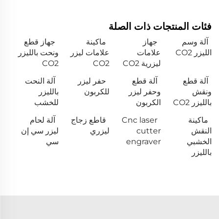
فئات المنتجات ذات الصلة
آلة وسم
جهاز
ماكينة
جهاز قطع
الليزر CO2
علامات
علامات ليزر
ونحت بالليزر
ليزرية CO2
CO2
CO2
آلة قطع
آلة قطع
حفر ليزر
آلة النحت
ونقش
وحفر ليزر
للكربون
بالليزر
بالليزر CO2
الكربون
للخشب
ماكينة
Cnc laser
قاطع زجاج
آلة لحام
النقش
cutter
ليزري
ليزر سي إن
الخشبي
engraver
سي
بالليزر