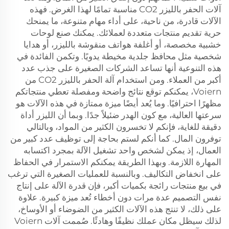
آلات الحفر بالليزر CO2 مناسبة تمامًا لهذا الغرض. فهذه
الآلات قادرة، من ناحية، على أداء مهام متنوعة، ما يمنحك
حرية تقديم منتجات متعددة لعملائك. يمكنك صنع لوحات
خشبية مخصصة، أو أغلفة هواتف منقوشة بالليزر، أو هدايا
شخصية مثل محافظ جلدية مخيطة يدويًا. وتكمن الفائدة في
هذه التنوعية أنها تساعد الشركات الصغيرة على جذب عدد
أكبر من العملاء. ومن استخدام آلة الحفر بالليزر CO2 من
Voiern، يمكنكم توقع نتائج واضحة ومفصلة تعطي منتجاتكم
مظهرًا احترافيًا. وما يُعد أيضًا ميزة ممتازة في هذه الآلات هو
سرعتها العالية، مع كون الهدر ضئيلاً جدًا. وبما أن الليزر أداة
دقيقة للغاية، فإنكم لا تخسرون الكثير من المواد، وبالتالي
توفرون المال. كما أنكم لستم بحاجة إلى توظيف عدد كبير من
العمال، إذ يمكن لشخص واحد تشغيل الآلة بمجرد اكتسابه
المهارة اللازمة. وبهذا الطريقة يمكنكم الاستمرار في الحفاظ
على انخفاض التكاليف. وبالنسبة للعمليات الصغيرة التي ترغب
في بيع منتجات رائجة بكميات أكبر، فإن قدرة الآلة على إنتاج
نفس التصميم عدة مرات دون أخطاء تُعد ميزة كبيرة. علاوة
على ذلك، لا تنتج هذه الآلات الكثير من الضوضاء أو الأوساخ،
لذلك سيظل مكان عملك نظيفًا وهادئًا. صُممت آلات Voiern