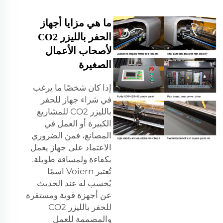
ما هي مزايا أجهاز
الحفر بالليزر CO2
لأصحاب الأعمال
الصغيرة
إذا كان شخصًا ما يرغب
في شراء جهاز للحفر
بالليزر CO2 للمشاريع
الكبيرة أو العمل في
المصانع، فمن الضروري
الاعتماد على جهاز يعمل
بكفاءة ولمسافة طويلة.
تُعتبر Voiern اسمًا
يُحسب له عند الحديث
عن أجهزة قوية ومستقرة
للحفر بالليزر CO2
والمصممة للعمل