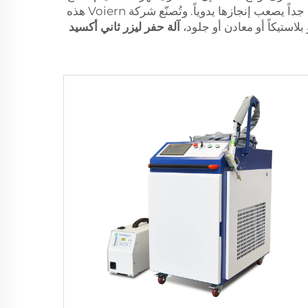
شعاع الليزر على السطح وقطع أو حرق أي شيء مطلوب. وهذه عملية سريعة جداً، كما تتميز بإمكانية تنفيذ تفاصيل دقيقة جداً يصعب إنجازها يدوياً. وتُصنّع شركة Voiern هذه
لاستيكاً أو معادن أو جلود،
آلة حفر ليزر ثاني أكسيد