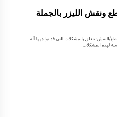
ع ونقش الليزر بالجملة
طع/النقش: تتعلق بالمشكلات التي قد تواجهها آلة