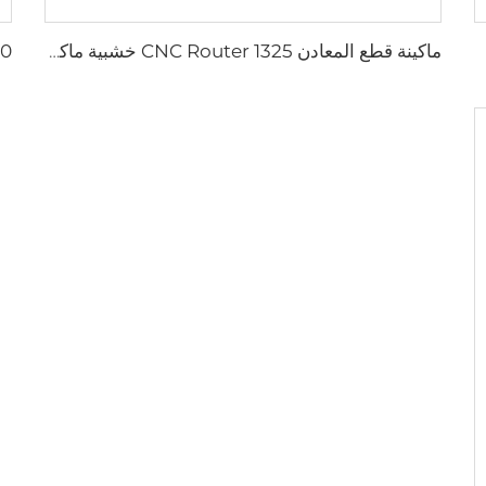
ماكينة قطع المعادن CNC Router 1325 خشبية ماكينة توجيه CNC ذات 3 محاور ماكينة تشغيل CNC