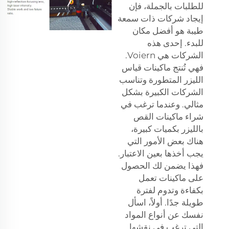
للطلبات بالجملة، فإن
إيجاد شركات ذات سمعة
طيبة هو أفضل مكان
للبدء. إحدى هذه
الشركات هي Voiern.
فهي تُنتج ماكينات قياس
الليزر المتطورة وتناسب
الشركات الكبيرة بشكل
مثالي. وعندما ترغب في
شراء ماكينات القص
بالليزر بكميات كبيرة،
هناك بعض الأمور التي
يجب أخذها بعين الاعتبار.
فهذا يضمن لك الحصول
على ماكينات تعمل
بكفاءة وتدوم لفترة
طويلة جدًا. أولاً، اسأل
نفسك عن أنواع المواد
التي ترغب في نقشها.