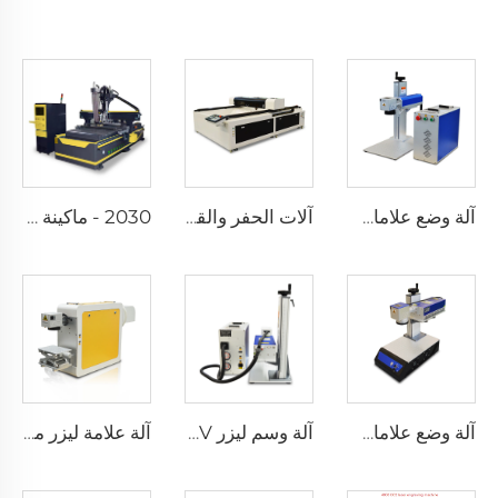
آلة وضع علامات بالليزر من النوع المنقسم
آلات الحفر والقطع بالليزر 1325
2030 - ماكينة توجيه CNC مع نظام تغيير الأدوات التلقائي (نوع خطي)
آلة وضع علامات على سطح المكتب بالليزر فوق البنفسجي
آلة وسم ليزر UV
آلة علامة ليزر محمولة