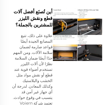
أين تُصنَع أفضل آلات
قطع ونقش الليزر
للمشترين بالجملة؟
علاوة على ذلك، تتبع
المصانع الجيدة أيضًا
قواعد صارمة لضمان
سلامة الآلات. ومن المهم
جدًا أيضًا ضمان السلامة
نظرًا لأن آلات الليزر
تستخدم أضواء قوية عند
قطع أو نقش مواد مثل
الخشب والبلاستيك
وكذلك المعادن. لدرجة أن
أي جهاز غير آمن قد
يتسبب في وقوع حوادث.
تعتمد شركة Voiern