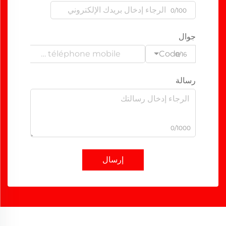
0/100
جوال
Code
0/16
رسالة
0/1000
إرسال