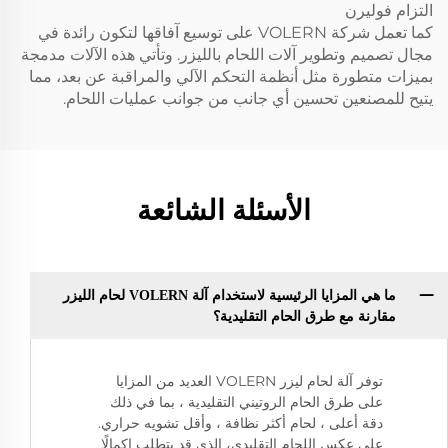
التزام فوليرن
كما تعمل شركة VOLERN على توسيع آفاقها لتكون رائدة في
مجال تصميم وتطوير آلات اللحام بالليزر. وتأتي هذه الآلات مدمجة
بميزات متطورة مثل أنظمة التحكم الآلي والمراقبة عن بعد، مما
يتيح للمصنعين تحسين أي جانب من جوانب عمليات اللحام.
الأسئلة الشائعة
ما هي المزايا الرئيسية لاستخدام آلة VOLERN لحام الليزر
مقارنة مع طرق الحام التقليدية؟
توفر آلة لحام ليزر VOLERN العديد من المزايا
على طرق الحام الروتيني التقليدية ، بما في ذلك
دقة أعلى ، لحام أكثر نظافة ، وأقل تشويه حراري.
على عكس اللحام التقليدي، الذي قد يتطلب إكمالًا