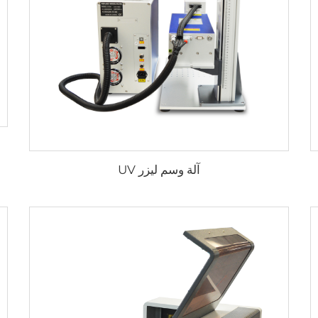
آلة وسم ليزر UV