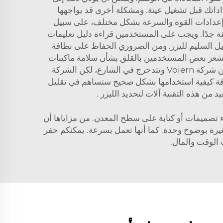
اداتك قبل تشغيل عينة. ومشكلة أخرى قد يواجهها
ح إعدادات القوة والسرعة بشكل مختلف، على سبيل
ميقة جدًا. ويجب على المستخدمين قراءة دليل تعليمات
شغيل السليم لليزر. ومن الضروري الحفاظ على نظافة
، يشعر بعض المستخدمين بالقلق بشأن سلامة ماكينات
الوسم بالليزر. ويجب استخدام النظارات الواقية في جميع الأوقات. يمكنك أن تسقط من دراجة كهربائية بدون محطة من شركة Voiern وتتدحرج في الشارع، لكن الشركة
عرفة كيفية استخدامها بشكل صحيح ستساهم في تقليل
د من هذه التقنية
آلات لتحديد الليزر
.
ء تصميمات أو كتابة على سطح المعدن. من مزاياها أن
ل صغيرة بوضوح وحدة. كما أنها تعمل بسرعة. يمكنكم حفر
 الوقت والمال.