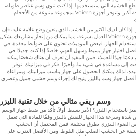
، فكّر في حجم القطع الخشبية التي ستستخدمها. إذا كنت تنوي وسم عناصر طويلة،
فستحتاج إلى جهاز يتمتع بمساحة عمل مفتوحة أكبر. وتتوفر أجهزة Voiern بمجموعة متنوعة من الأحجام،
.
 إذا كان لديك الكثير من الخشب الذي يتعين وضع علامة عليه، فإن
الجهاز الأسرع سيوفر لك الوقت. تم تصميم أجهزة Voiern للعمل بسرعة، مما يمكنك من إنجاز مشاريعك بشكل
استخدام الجهاز. فبعض الموديلات تحتوي على ضوابط معقدة، في
ضل اختيار جهاز بسيط وسهل الفهم، خاصةً إذا كنت جديدًا في
 دعمًا جيدًا للعملاء. فمن المفيد أن تعرف أن هناك شخصًا يمكنه
جت إلى مساعدة في شيء ما. وأخيرًا، فكر في ميزانيتك. توفر
دة جيدة، لذلك يمكنك الحصول على جهاز يناسب ميزانيتك. وبمراعاة
ى أفضل جهاز وسم بالليزر يتيح لك إجراء وسم خشبي جميل وعصري
وسم ريفي مثالي من خلال تقنية الليزر
 باستخدام الليزر؟ الأمر بسيط. أولاً، تأكد من ضبط جهاز الوسم
 قم بتخصيص شدة وسرعة هذا الجهاز للنقش بالليزر وفقًا للمادة التي تعمل
متص الضوء الليزري بطرق مختلفة. فمن المحتمل أن الخشب
مختلفة عن الخشب الصلب مثل البلوط. ومن الأفضل التدرب على