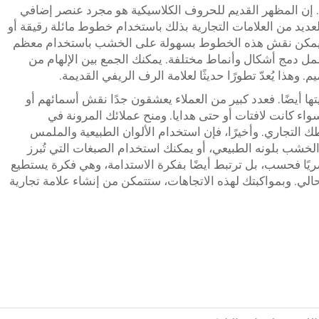
 إن المظهر القديم للحروف الكلاسيكية هو مجرد عنصر إضافي
عديد من العلامات التجارية بذلك باستخدام خطوط مائلة رقيقة أو
يمكن نقش هذه الخطوط بسهولة على الخشب باستخدام معظم
شمل دمج أشكال وأنماط مختلفة. يمكنك الجمع بين الإلهام من
وهذا يُعدّ تطورًا حديثًا لعلامة الرف الريفي القديمة.
 أيضًا. فعدد كبير من العملاء يعشقون جدًا نقش أسمائهم أو
اء كانت لافتات أو حتى هدايا. ومنح عملائك المرونة في
لتجاري. وأخيرًا، فإن استخدام الألوان الطبيعية والملمس
لخشب بلونه الطبيعي، أو يمكنك استخدام الصبغات التي تُبرز
ريًا فحسب، بل ترتبط أيضًا بفكرة الاستدامة، وهي فكرة يستطيع
حالي. وبمواكبتك لهذه الاتجاهات، ستتمكن من إنشاء علامة تجارية