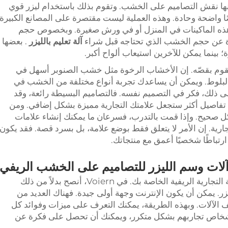
نها نقش التصاميم على الخشب. وتقوم بذلك باستخدام ليزر قوي
ا واضحة وحادة. وهذه العملية ليست مقتصرة على المصانع الكبيرة
ل هذه الماكينات في المنزل أو في ورش صغيرة. وبخصوص حجم
 عن حجم الخشب الذي تحتاجه قبل شراء
آلة تعليم بالليزر
. بعضها
بينما يمكن للآخرين استيعاب ألواح أكبر.
تقوم بقصّه. إن الأخشاب الرخوة مثل خشب الصنوبر أسهل في
البلوط. ويمكن أن يساعدك تجربة أنواع مختلفة من الخشب في
 ذلك، فكر في التصميم نفسه. فالتصاميم البسيطة رائعة، وقد
افة تفاصيل أكثر ستجعل علامتك التجارية مميزة بشكل إضافي. ومن
كل صحيح. وإذا قمت بالتدرب، فسرعان ما يمكنك إنشاء علامات
ية. إن الأمر لا يتعلق فقط بوضع علامة، بل بسرد قصة. فقد يكون
تباطًا شخصيًا أعمق مع منتجاتك.
لات وسم الليزر للتصاميم على الخشب الريفي
تُعد آلة الوسم بالليزر ضرورية لمغامرة العلامة التجارية الريفية الخاصة بك. في Voiern، أنصح بدلاً من ذلك
يمكن أن يكون الإنترنت وجهة أولى جيدة. فهناك العديد من
 الآلات. وبهذه الطريقة، يمكنك التعرف على ميزات وفوائد كل
 الأشخاص تجاربهم بشكل متكرر، ويمكنك أن تحصل على فكرة عن