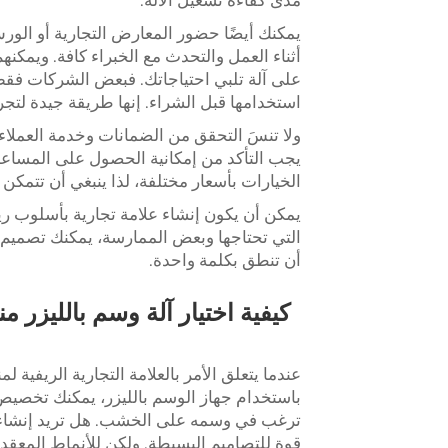
مدى كفاءة تشغيل الآلة.
يمكنك أيضًا حضور المعارض التجارية أو الور
أثناء العمل والتحدث مع الخبراء كافة. ويمك
على آلة تلبي احتياجاتك. فبعض الشركات فقط 
استخدامها قبل الشراء. إنها طريقة جيدة لتجربة
ولا تنسَ التحقق من الضمانات وخدمة العملاء.
يجب التأكد من إمكانية الحصول على المساعدة ع
الخيارات بأسعار مختلفة، لذا ينبغي أن تتمك
يمكن أن يكون إنشاء علامة تجارية بأسلوب ريف
التي تحتاجها وبعض الممارسة، يمكنك تصميم ق
أن تنطق بكلمة واحدة.
كيفية اختيار آلة وسم بالليزر م
عندما يتعلق الأمر بالعلامة التجارية الريفية ل
باستخدام جهاز الوسم بالليزر، يمكنك تخصيص ا
ترغب في وسمه على الخشب. هل تريد إنشاء ت
قوة للتصاميم البسيطة. ولكن للأنماط المعقدة