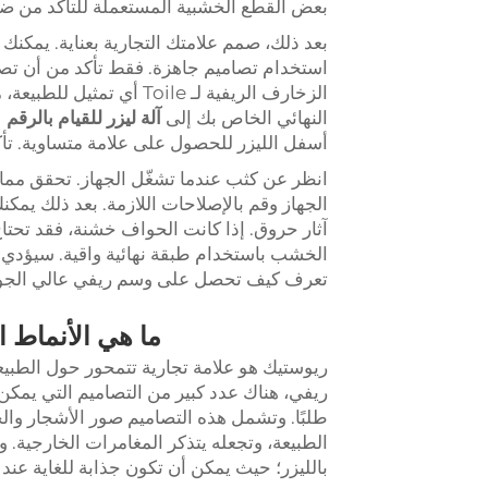
بعض القطع الخشبية المستعملة للتأكد من ضب
بعد ذلك، صمم علامتك التجارية بعناية. يمكن
استخدام تصاميم جاهزة. فقط تأكد من أن تص
الزخارف الريفية لـ Toile 
النهائي الخاص بك إلى
آلة ليزر للقيام بالرقم
أسفل الليزر للحصول على علامة متساوية. ت
انظر عن كثب عندما تشغّل الجهاز. تحقق مما
الجهاز وقم بالإصلاحات اللازمة. بعد ذلك يمك
آثار حروق. إذا كانت الحواف خشنة، فقد تحتاج
الخشب باستخدام طبقة نهائية واقية. سيؤدي 
تعرف كيف تحصل على وسم ريفي عالي الجو
ما هي الأنماط 
ريوستيك هو علامة تجارية تتمحور حول الطب
ريفي، هناك عدد كبير من التصاميم التي يمكن ا
طلبًا. وتشمل هذه التصاميم صور الأشجار وا
الطبيعة، وتجعله يتذكر المغامرات الخارجية
بالليزر؛ حيث يمكن أن تكون جذابة للغاية عن