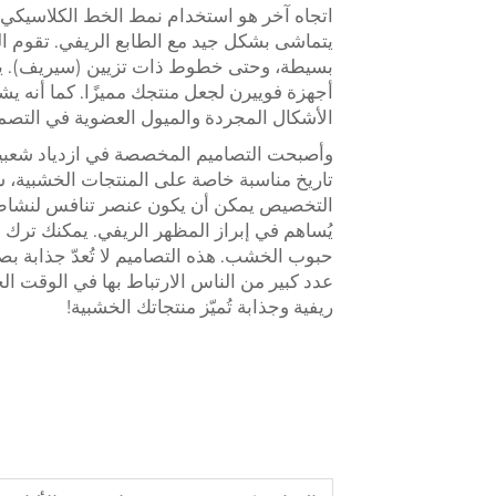
اتجاه آخر هو استخدام نمط الخط الكلاسيكي.
يتماشى بشكل جيد مع الطابع الريفي. تقوم ال
بسيطة، وحتى خطوط ذات تزيين (سيريف). 
أجهزة فوييرن لجعل منتجك مميزًا. كما أنه ي
الأشكال المجردة والميول العضوية في التصميم. 
وأصبحت التصاميم المخصصة في ازدياد شعبيتها
تاريخ مناسبة خاصة على المنتجات الخشبية، سو
التخصيص يمكن أن يكون عنصر تنافس لنشاطك ا
يُساهم في إبراز المظهر الريفي. يمكنك ترك ا
حبوب الخشب. هذه التصاميم لا تُعدّ جذابة بص
عدد كبير من الناس الارتباط بها في الوقت ال
ريفية وجذابة تُميّز منتجاتك الخشبية!