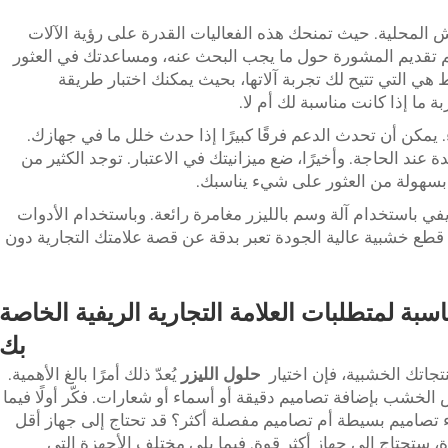
ش المحلية. حيث تمنحك هذه الفعاليات القدرة على رؤية الآلات
نهم تقديم المشورة حول ما يجب البحث عنه، ومساعدتك في العثور
هي التي تتيح لك تجربة آلاتها، بحيث يمكنك اختبار طريقة
 ما إذا كانت مناسبة لك أم لا.
 يمكن أن تحدث الدعم فرقًا كبيرًا إذا حدث خلل ما في جهازك.
ند الحاجة. وأخيرًا، ضع ميزانيتك في الاعتبار. توجد الكثير من
ن بسهولة من العثور على شيء يناسبك.
ي باستخدام آلة وسم بالليزر مغامرة رائعة. وباستخدام الأدوات
طع خشبية عالية الجودة تعبر بدقة عن قصة علامتك التجارية دون
ناسبة لمتطلبات العلامة التجارية الريفية الخاصة
بك
منتجاتك الخشبية، فإن اختيار
حلول الليزر
يُعدّ ذلك أمرًا بالغ الأهمية.
لخشب بإضافة تصاميم دقيقة أو أسماء أو شعارات. فكّر أولًا فيما
صاميم بسيطة أم تصاميم مفصلة أكثر؟ قد تحتاج إلى جهاز أقل
، ستحتاج إلى جهاز أكثر قوة. فيما يلي مختلف الأجهزة التي