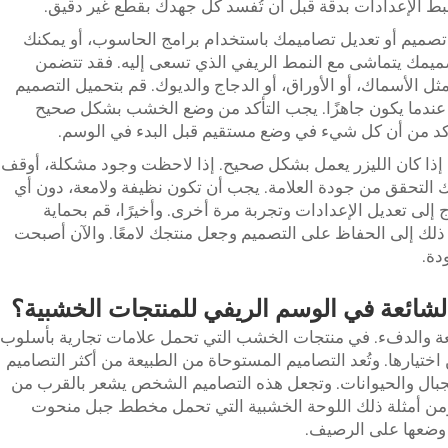
ط الإعدادات بدقة قبل أن تُفسد كل جهدك بقطع غير دقيق.
ك تصميم أو تعديل تصاميمك باستخدام برامج الحاسوب، أو يمكنك
ميمك يتماشى مع النمط الريفي الذي تسعى إليه. فقد تتضمن
أي تمثيل للطبيعة، مثل الأسماك، أو الأوراق، أو الدجاج والديوك. قم بتحميل التصميم
عندما يكون جاهزًا. يجب التأكد من وضع الخشب بشكل صحيح
أكد من أن كل شيء في وضع مستقيم قبل البدء في الوسم.
 إذا كان الليزر يعمل بشكل صحيح. إذا لاحظت وجود مشكلة، أوقف
نك التحقق من جودة العلامة. يجب أن تكون نظيفة ولامعة، دون أي
 إلى تعديل الإعدادات وتجربة مرة أخرى. وأخيرًا، قم بحماية
ذلك إلى الحفاظ على التصميم وجعل منتجك لامعًا. والآن أصبحت
دة.
الشائعة في الوسم الريفي للمنتجات الخشبية؟
يعة والدفء. في منتجات الخشب التي تحمل علامات تجارية بأسلوب
ختيارها. وتُعد التصاميم المستوحاة من الطبيعة من أكثر التصاميم
لجبال والحيوانات. وتجعل هذه التصاميم الشخص يشعر بالقرب من
. ومن أمثلة ذلك اللوحة الخشبية التي تحمل مخطط جبل منحوت
د وضعها على الرصيف.