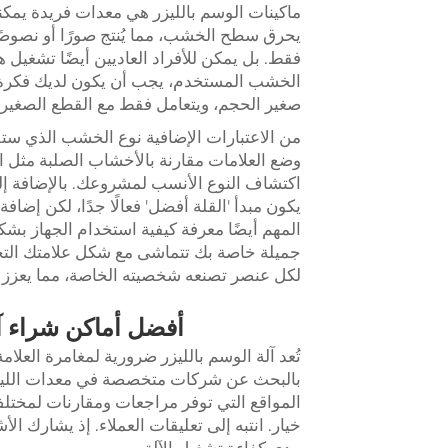
ماكينات الوسم بالليزر هي معدات فريدة يمك
يحرق سطح الخشب، مما يُنتج صورًا أو نصوصً
فقط. بل يمكن للأفراد العاديين أيضًا تشغي
الخشب المستخدم، يجب أن يكون لديك فكرة
صغير الحجم، ويتعامل فقط مع القطع الصغيرة؛ 
من الاعتبارات الإضافية نوع الخشب الذي س
وضع العلامات مقارنة بالأخشاب الصلبة مثل 
اكتشاف النوع الأنسب لمشروعك. بالإضافة إلى
يكون مبدأ 'القلة أفضل' فعالًا جدًا، لكن إض
المهم أيضًا معرفة كيفية استخدام الجهاز بش
جميلة خاصة بك تتماشى مع شكل علامتك التجار
لكل عنصر تصنعه شخصيته الخاصة، مما يعزز ار
أفضل أماكن شراء آ
بالبحث عن شركات متخصصة في معدات الليزر. 
المواقع التي توفر مراجعات ومقارنات لمختلف
خيار. انتبه إلى تعليقات العملاء. إذ يشارك