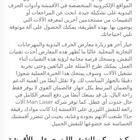
المواقع الإلكترونية المتخصصة في الأقمشة وأدوات الحرف
اليدوية على تشكيلة جيدة. ابحث عن المراجعات أو
التقييمات من مستخدمين آخرين لمعرفة الآلات التي
يوصون بها. بهذه الطريقة، يمكنك الحصول على آلة موثوقة
تلبي احتياجاتك.
خيار آخر هو زيارة معارض الحرف اليدوية والمهرجانات
التجارية المحلية. غالبًا ما تُظهر هذه المعارض أحدث تقنيات
النقش، وتمنحك فرصة مجانية لرؤية هذه التقنيات أثناء
العمل. يمكنك طرح الأسئلة على البائعين وحتى تجربة
تشغيل الآلات. وسوف يمنحك هذا الخبرة العملية شعورًا
دقيقًا بالجهاز المناسب لك. ولا تقلل أيضًا من أهمية الدعم
والضمان المرتبط بكل جهاز. فالضمان القوي لا يوفر فقط
راحة البال، بل قد يمنعك أيضًا من دفع السعر الكامل في
حال حدوث أي عطل. كما توفر شركة Man Laser آلات
رائعة للنقش الليزري على الأقمشة إذا كانت موادك رقيقة
جدًا! صُنعت آلاتهم بجودة وعناية، بحيث لن تتضرر أقمشتك
الحساسة عند خضوعها للنقش الجميل.