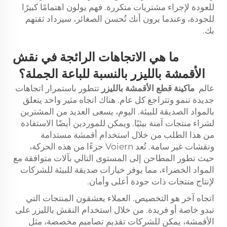
للعودة لإجراء مشتريات متكررة. فهم يولون اهتمامًا كبيرًا
للجودة، وعندما يرون أنك تُحسن الصغائر، سيزداد ثقتهم
بك.
ما هي الاتجاهات الرائجة في نقش
الأقمشة بالليزر بالنسبة للباعة الجملة؟
عالم
ماكينة قطع الأقمشة بالليزر
تتطور باستمرار اتجاهات
جديدة تنمو وتتراجع كل عام. هناك اتجاه مثير واحد يتعلق
بالمواد الصديقة للبيئة. اليوم، يسعى العديد من المشترين
لشراء منتجات آمنة بيئيًا. ويمكن للموردين أيضًا الاستفادة
من هذا الطلب من خلال استخدام أقمشة مستدامة
ونقشات غير سامة. تُعد Voiern جزءًا من هذه الحركة،
حيث تطور المطاحن إلى المستوى التالي بآلات متوافقة مع
المواد الخضراء، مما يوفر خيارات صديقة للبيئة للشركات
لإنتاج منتجات ذات جودة أعلى وأمان.
اتجاه آخر هو التخصيص. العملاء يعشقون المنتجات التي
تبدو خاصة أو فريدة. من خلال استخدام النقش بالليزر على
الأقمشة، يمكن للشركات تقديم تصاميم مخصصة، مثل