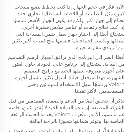
الآن، فكر في حجم الجهاز. إذا كنت تخطط لصنع منتجات
كبيرة مثل البطانيات أو اللافتات لنشاطك التجاري، فقد
تحتاج إلى جهاز أكبر. ولكن قد يكون الجهاز الأصغر مناسبًا
إذا كنت تعالج رقعات أو عناصر ملابس صغيرة أخرى.
ستحتاج أيضًا إلى اختيار جهاز يعمل ضمن المساحة التي
تمتلكها ويناسب احتياجاتك؛ فبعضها ينتج كميات أكبر بكثير
من الزبادي مقارنة بغيره.
أيضًا، انظر إلى البرنامج الذي يرافق الجهاز. لرسم التصاميم
من البداية، ستحتاج إلى برنامج عالي الجودة. حاول العثور
على أجهزة معروفة بعملها الجيد مع برامج التصميم
الشهيرة، فهذا سيجعل حياتك أسهل بكثير. تشمل أجهزة
Voiern برنامجًا سهل الاستخدام للمبتدئين وحتى
المستخدمين الأكثر تقدمًا.
تذكر أن تتحقق أيضًا من الدعم والضمان المقدمين من قبل
الشركة المصنعة. إن دعم العملاء الجيد لا يُقدر بثمن، خاصة
عندما تسوء الأمور. وتُعرف Voiern بخدمة العملاء الرائعة
الخاصة بها، وتوفر ضمانتها شعورًا بالراحة البالغة.
وأخيرًا، فكّر في ميزانيتك. في الوقت الحاضر، توجد تنوعات