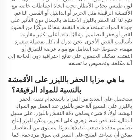
لون طبيعي يجذب الأنظار. يجب اتخاذ احتياطات خاصة مع
الأقمشة الرقيقة مثل الحرير أو الدانتيل أو القطن الناعم.
تتيح لنا آلة الحفر بالليزر الاحتفاظ بالجمال دون التأثير على
جودة المواد. تستخدم هذه التقنية شعاعًا مركّزًا من الضوء
لقص أو حفر التصاميم، وغالبًا بدقة أعلى بكثير مقارنة
بأساليب القص الأخرى. نحن ندرك أن كل تفصيلة صغيرة
مهمة، خصوصًا عند التعامل مع مواد عرضة للتمزق أو
التفتت. يمكنك الحصول على نتائج احترافية دون الحاجة إلى
آلة مكلفة، وتخصيص ما تصنعه.
ما هي مزايا الحفر بالليزر على الأقمشة
بالنسبة للمواد الرقيقة؟
ستحصل على العديد من المزايا باستخدام تقنية الحفر
بالليزر على النسيج
آلة حفر بالليزر
عند العمل مع المواد
الهشة. أولاً، لا شيء يضاهي دقة النقش بالليزر. على سبيل
المثال، عند قص نمط زهري على الحرير، يمكن لليزر إنتاج
تصاميم معقدة يصعب تنفيذها يدويًا. مستوى من التفاصيل
يمكن أن يساعد المنتج على التميز في سوق مزدحمة. كما