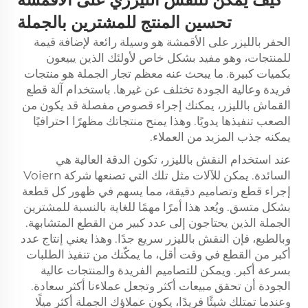
كيف يمكن للنقش الليزري على الأقمشة
تحسين المنتج للمشترين بالجملة
الحفر بالليزر على الأقمشة هو وسيلة رائعة لإضافة قيمة
للمنتجات، وهو مفيد بشكل خاص لأولئك الذين يبيعون
بكميات كبيرة. ما يبحث عنه معظم تجار الجملة هو منتجات
فريدة وعالية الجودة تختلف عن غيرها. باستخدام آلة قطع
القماش بالليزر، يمكنك إجراء قصوص مفصلة قد يكون من
الصعب تنفيذها يدويًا. وهذا يمنح منتجاتك مظهرًا احترافيًا
يمكنه جذب المزيد من العملاء.
عند استخدام النقش بالليزر، تكون الدقة العالية هي
السائدة. يمكن للآلات مثل تلك التي تصنعها شركة Voiern
إجراء قطع وتصاميم دقيقة، مما يسهم في ظهور كل قطعة
بشكل متسق. ويُعد هذا أمرًا مهمًا للغاية بالنسبة للمشترين
الجملة الذين يحتاجون إلى عدد كبير من القطع المتشابهة.
وبالطبع، فإن النقش بالليزر سريع جدًا. وهذا يعني إنتاج عدد
أكبر من القطع في وقت أقل، ما يمكّنك من تنفيذ الطلبات
بسرعة أكبر. ويمكن للتصاميم الفريدة والمنتجات عالية
الجودة أن تحقق مبيعات أكثر وتجعل عملاءنا أكثر سعادة.
وعندما تمتلك شيئًا فريدًا، يكون عملاؤك الجملة أكثر ميلًا