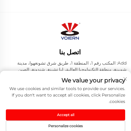
اتصل بنا
Add: المكتب رقم 1، المنطقة 1، طريق شرق تشونغهوا، مدينة
شويينغ، منطقة التكنولوجيا العالية، ليا تشينغ، شندونغ، الصين
الهاتف:
+86-635 8512218
We value your privacy
البريد الإلكتروني:
[email protected]
We use cookies and similar tools to provide our services.
If you don't want to accept all cookies, click Personalize
cookies.
حقوق النشر © 2024 شركة ليتشنغ فويرن ليزر تكنولوجي
المحدودة. -
سياسة الخصوصية
-
مدونة
Accept all
Personalize cookies