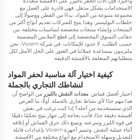
وأخيرًا، فإن آلات الحفر بالليزر على الأقمشة متعددة
الاستخدامات بشكل مذهل. فهي قادرة على العمل مع
مجموعة متنوعة من المواد، بدءًا من القطن ووصولًا إلى
خلطات البوليستر. وهذا يتيح للشركات تقديم أنواع أكثر من
المنتجات وإنشاء منتجات مخصصة لمناسبات مختلفة. من
حقائب التسوق المخصصة إلى قطع الملابس المصممة
حسب الطلب، لا حدود للإمكانات. في شركة Voiern، نحن
ملتزمون بمساعدة عملائنا في العثور على الحل الأمثل لكل
متطلباتهم المتعلقة بالأقمشة الدقيقة.
كيفية اختيار آلة مناسبة لحفر المواد
لنشاطك التجاري بالجملة
اختيار أفضل قماش
معدات النقش بالليزر
من الواضح أن
هذا مهم جدًا لأي نشاط تجاري بالجملة. أولًا، ما الغرض
الذي ستستخدمه من أجله؟ إذا كنت ترغب في نقش
أقمشة دقيقة جدًا، فأنت بحاجة إلى جهاز يتيح تحكمًا دقيقًا
في قوة الليزر وسرعته. ويمنع ذلك حرق القماش أو إتلافه
أثناء عملية النقش. وتتميز أجهزة Voiern بإعدادات قابلة
للتعديل وسهلة الاستخدام مع أنواع مختلفة من الأقمشة.