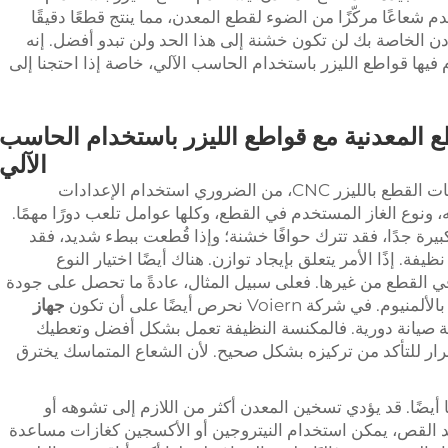
 شعاعًا مركّزًا من الضوء لقطع المعدن، مما ينتج قطعًا دقيقًا
ادن الخاصة بك لن تكون خشنة إلى هذا الحد ولن تبدو أفضل. إنه
 فيها قواطع الليزر باستخدام الحاسب الآلي، خاصة إذا احتجنا إلى
 المعدنية مع قواطع الليزر باستخدام الحاسب
الآلي
لتحقيق أفضل جودة ممكنة للحواف من ماكينات القطع بالليزر CNC، من الضروري استخدام الإعدادات
 ونوع الغاز المستخدم في القطع، وكلها عوامل تلعب دورًا مهمًا.
يرة جدًا، فقد تترك حوافًا خشنة؛ وإذا قُطعت ببطء شديد، فقد
فة. إذًا الأمر يتعلق بإيجاد توازن. هناك أيضًا اختيار النوع
 القطع من غيرها. فعلى سبيل المثال، عادةً ما تحصل على جودة
 Voiern نحرص أيضًا على أن تكون
جهاز
مة صيانة دورية. فالمكنسة النظيفة تعمل بشكل أفضل وتعطيك
رار للتأكد من تركيزه بشكل صحيح. لأن الشعاع المتماسك يخترق
ا أيضًا. قد يؤدي تسخين المعدن أكثر من اللازم إلى تشوهه أو
عند القص، يمكن استخدام النيتروجين أو الأكسجين كغازات مساعدة