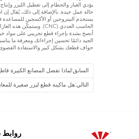
يؤدي الغبار والحطام إلى تعطيل الليزر وإنت
حالة عمل جيدة. بالإضافة إلى ذلك، يُقال إن ا
يستخدم النيتروجين أو الأكسجين للمساعدة ف
الحاسب العددي (CNC). وست
أنصح بشدة بإجراء قطع تجريبي على مواد خردة
الجيد دائمًا تحسين إجراءاتك ومعرفة ما ين
حواف قطعك بشكل كبير والاستفادة القصوى من جهاز Voiern CNC
السابق:
لماذا تفضل المصانع الكبيرة قاطع
التالي:
هل ماكينة قطع ليزر صغيرة للمع
روابط 