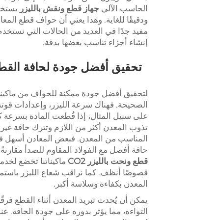
الحاسب الآلي
جهاز قطع ونقش بالليزر
يستخدم
ودقيقًا للغاية. وهذا يعني أن حواف قطع المع
مفيد جدًا في العديد من الحالات التي نستخدم
إنشاء أجزاء تناسب بعضها بدقة.
تحقيق أفضل جودة لحافة القطع
الصحيحة. فهناك سرعة الليزر، وإعدادات قوته،
على سبيل المثال، إذا قُطعت المادة بسرعة كب
تذوب المعدن أكثر من اللازم وتترك حافة غير نظي
المناسب من المعدن. فبعض المعادن أسهل في
حافة أفضل مع الفولاذ المقاوم للصدأ مقارنةً بالألمنيوم. في شركة
قطع ونحت بالليزر CO2
ماكيناتنا تخضع لخد
قصوصًا أنظف. كما نراقب شعاع الليزر باستم
المعدن بكفاءة وسلاسة أكبر.
يمكن أن يُحدث تبريد المعدن أثناء القطع فرقً
التواءه، مما يؤثر بدوره على جودة الحافة. 