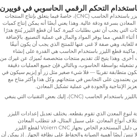
 باستخدام التحكم الرقمي الحاسوبي في فوييرن
توجد عدة مزايا للعمل مع ماكينات القطع بالليزر باستخدام الحاسب (CNC)، خاصةً فيما يتعلق بإنتاج المنتجات
 المعادن بسرعة ودقة عالية. وهذا يعني أيضًا أنه يمكن إنتاج كميات
ات التي يجب أن تفي بطلبات كبيرة. كما أن قطع الليزر يُنتج هدرًا
ًا أثناء القص. مما يوفر المواد والمال في عملية التصنيع. بالإضافة
غاية، وهي صفة لا غنى عنها للمنتج الذي يجب أن يكون أنيقًا
م ماكينة قطع الليزر باستخدام الحاسب هي القدرة على إنشاء
ت أخرى. وهذا يتيح لك تقديم منتجات متخصصة تُميزك عن غيرك من
ات. وميزة إضافية هي أن ليزر CNC يتم تشغيله بواسطة الحاسوب، وبالتالي فإن جميع العمليات دقيقة
تكون متطابقة تقريبًا — فلا شيء صغير مثل زر أو إبزيم سيكون في
ذين يعتمدون على التجانس في منتجاتهم. وكل هذا وأكثر متاح مع
للحصول على أفضل جودة للحافة مع القطع بالليزر باستخدام الحاسب (CNC)، إليك بعض التقنيات التي ينبغي
حة لنوع المعدن الذي تقوم بقطعه. يختلف تعديل إعدادات الليزر
اف أنواع المعادن. على سبيل المثال، قد تتطلب المعادن
السميكة قوة أكبر لقطعها. تأكد من الرجوع إلى دليل المستخدم الخاص بجهاز Voiern CNC لقطع الليزر
 تنسَ أيضًا أهمية الصيانة والحفاظ على نظافة الجهاز. إذ يمكن أن