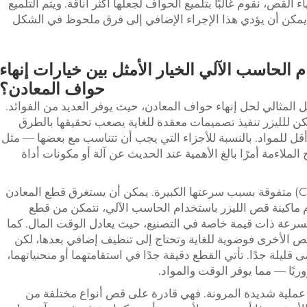
اء القص، نقوم غالبًا بتلميع الحواف لجعلها أكثر أناقة. ويتم التلميع
يمكن أن يؤدي هذا الإجراء الإضافي إلى فرق ملحوظ في الشكل
م الحاسب الآلي الخيار الأمثل بين خيارات إنهاء
حواف المعادن؟
ل المثالي لحل إنهاء حواف المعادن، حيث يوفر العديد من الفوائد.
: يمكن للليزر تنفيذ تصميمات معقدة للغاية يصعب تحقيقها بالطرق
قل للمواد. بالنسبة للأجزاء التي يجب أن تتناسب مع بعضها — مثل
الملاءمة أمرًا بالغ الأهمية عند الحديث عن آلة أو مكونات أداة
تُعد قص الليزر باستخدام الحاسب الآلي (CNC) متفوقة بسبب سرعتها الكبيرة. يمكن أن يستغرق قطع المعادن
دام ماكينة قص الليزر باستخدام الحاسب الآلي، نتمكن من قطع
لسرعة ذات قيمة خاصة في التصنيع، حيث يعادل الوقت المال. كما
القص الأخرى فوضوية للغاية وتحتاج إلى تنظيف إضافي بعدها، لكن
قليلة جدًا. تأتي القطع دقيقة جدًا في استقامتهما أو منحنياتهما،
ًا — مما يوفر الوقت والمواد.
ا عملية شديدة المرونة. فهي قادرة على قص أنواع مختلفة من