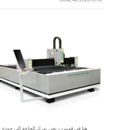
هنا في فوييرن، نحن ندرك الحاجة إلى جودة ح