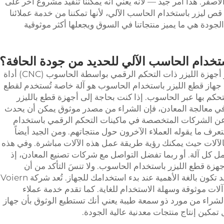
لأصفر. هذا أمر جيد — لأنه يعني أنه يمكننا تنفيذ مشروع آخر على
ص ليزر باستخدام الحاسب الآلي، لأنها تمكننا من خدمة عملائنا
جودة هي ما يميز منتجاتنا في السوق ويجعلها أكثر موثوقية
تخدام الحاسب الآلي للحديد من جودة الحافة؟
عندما يتعلق الأمر بقطع المعادن بالليزر، توفر أجهزة الليزر ذات التحكم الرقمي بواسطة الحاسوب (CNC) أداة
 جهاز قطع الليزر باستخدام الحاسوب هو آلة خاصة تُستخدم لقطع
تحكم بها عبر الحاسوب. إذا كنت بحاجة إلى أجهزة قطع بالليزر
في معالجة المعادن، فإن الشراء من مصدر موثوق يمكن أن يحدث
رنت عن الشركات المتخصصة في ماكينات التحكم الرقمي باستخدام
رف ما يقوله العملاء الآخرون حول منتجاتهم. ومن الجيد أيضاً
الآلات حيث يمكنك رؤية طريقة عمل هذه الآلات مباشرة. وفي هذه
 كل آلة. أو ربما تفضل التواصل مع شركات تصنيع المعادن، إذ
جهزة قطع الليزر باستخدام الحاسوب. ولا تنسَ التأكد من أن
الشركة توفر الدعم والتدريب، وهي خدمات قد تكون بالغة الأهمية عند بدء استخدامك للجهاز. تُعد شركة Voiern
فّر آلات موثوقة وسهلة الاستخدام للغاية. كما تقدم خدمة عملاء
 الشراء من مورد ذو سمعة طيبة يعني أنك تستطيع الوثوق بأن جهاز
كين إنتاج منتجات معدنية عالية الجودة.