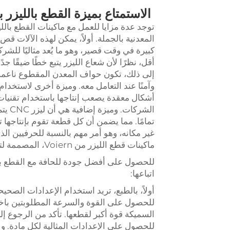
الاستمتاع بميزة القطع بالليزر
المعدنية بالجملة. أولاً، يمكن لهذه الآلات قص
كبيرة في وقت قصير، وهو ما يُعد مثاليًا للشرك
أقل، نظرًا لأن شعاع الليزر يتبع خطًا ضيقًا جد
إلى ذلك، تكون حواف المعدن المقطوع ناعمة لل
وآمنًا عند التعامل معه. وميزة أخرى لاستخدا
أشكال معقدة يصعب إنتاجها باستخدام تقنيا
الشرك
تمامًا. مما يضمن أن كل قطعة تقوم بإنتاجها 
غير مكانه، وهو أمر مهم بالنسبة للحرفيين ال
ماكينات قطع الليزر من Voiern، المصممة لتعزيز الإنتاجية والجودة في عملية تشكيل المعادن.
اتباعها:
أولاً، بالطبع، تريد استخدام الإعدادات الصحي
للحصول على القوة والسرعة المطلوبتين باختل
للحصول على الإعدادات المثالية لكل مادة. ولا