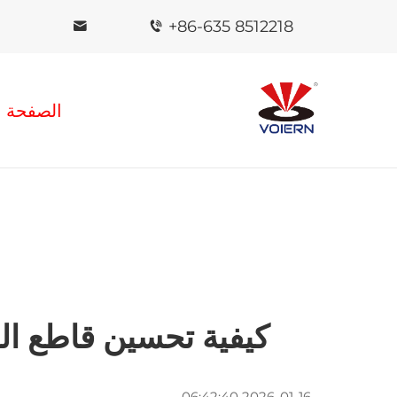
+86-635 8512218
الصفحة ا
كيفية تحسين قاطع الل
2026-01-16 06:42:40