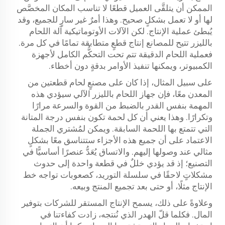
الممكن أن يتلقَّى العميل قطعًا لا تناسب المكان المخصَّص
لها أو لا تعمل بشكلٍ صحيح. وهذا أمرٌ غير سارٍ للجميع، وقد
يُبطئ عملية الإنتاج. لكن الآلات الأوتوماتيكية
آلة اللحام
بالليزر
تتيح للمصانع إنتاج قطعٍ متطابقة تمامًا في كل مرة.
فعملية اللحام الدقيقة تتم تحت التحكُّم الكامل لأجهزة
الكمبيوتر، ويمكنها تنفيذ الأوامر بدقةٍ دون أخطاء.
على سبيل المثال، إذا كان على مصنعٍ لحام قطعتين من
المعدن معًا، فإن جهاز اللحام بالليزر الآلي سيؤدي هذه
المهمة بنفس القدر بالضبط من القوة والسرعة مرارًا
وتكرارًا. وهذا يعني أن كل لحمة تكون بنفس درجة المتانة
التي تتمتع بها اللحمة السابقة. ويمكن لمُشتري الجملة
الاعتماد على أن جميع هذه الأجزاء ستتناسق معًا بشكلٍ
مثالي عند وصولها إليهم. والاتساق يُعَدُّ عنصرًا أساسيًّا في
التصنيع؛ إذ قد يؤدي خللٌ في قطعة واحدة إلى حدوث
مشكلاتٍ لاحقًا في سلسلة التوريد، كصعوبات تواجه خط
الإنتاج مثلًا، أو حتى بعد تجميع المنتج وبيعه.
وعلاوةً على ذلك، يسمح الإنتاج المستقر للشركات بتوفير
المال. فكلما قلّ الهدر الذي نُنتجه، زادت كفاءتنا في