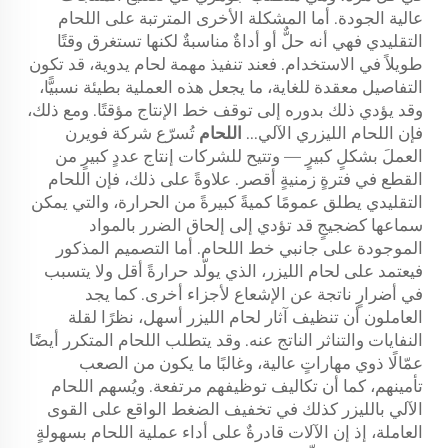
عالية الجودة. أما المشكلة الأخرى المترتبة على اللحام
التقليدي فهي أنه حلٌّ أو أداةٌ مناسبةٌ لكنها تستغرق وقتًا
طويلاً في الاستخدام. فعند تنفيذ مهمة لحام يدوية، قد تكون
التفاصيل معقدة للغاية، ما يجعل هذه العملية بطيئة نسبيًّا،
وقد يؤدي ذلك بدوره إلى توقف خط الإنتاج مؤقتًا. ومع ذلك،
فإن اللحام الليزري الآلي...
اللحام
تُسرّع شركة فويرن
العملَ بشكلٍ كبيرٍ — وتتيح للشركات إنتاج عددٍ كبيرٍ من
القطع في فترةٍ زمنيةٍ أقصر. علاوةً على ذلك، فإن اللحام
التقليدي يطلق عمومًا كميةً كبيرةً من الحرارة، والتي يمكن
سماعها كضجيجٍ قد تؤدي إلى إلحاق الضرر بالمواد
الموجودة على جانبي خط اللحام. أما التصميم المذكور
فيعتمد على لحام الليزر، الذي يولّد حرارةً أقل ولا يتسبب
في أضرارٍ ناتجة عن الإشعاع لأجزاء أخرى. كما يجد
العاملون أن تنظيف آثار لحام الليزر أسهل، نظرًا لقلة
النفايات والتناثر الناتج عنه. وقد يتطلب اللحام المتكرر أيضًا
عمّالًا ذوي مهاراتٍ عالية، وغالبًا ما يكون من الصعب
تأمينهم، كما أن تكاليف توظيفهم مرتفعة. ويُسهم اللحام
الآلي بالليزر كذلك في تخفيف الضغط الواقع على القوى
العاملة، إذ إن الآلات قادرةٌ على أداء عملية اللحام بسهولةٍ