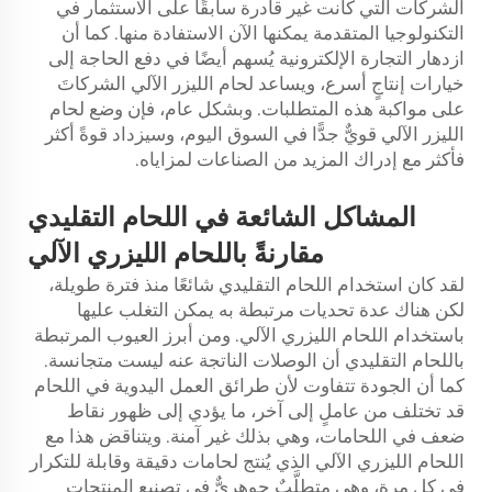
الشركات التي كانت غير قادرة سابقًا على الاستثمار في
التكنولوجيا المتقدمة يمكنها الآن الاستفادة منها. كما أن
ازدهار التجارة الإلكترونية يُسهم أيضًا في دفع الحاجة إلى
خيارات إنتاجٍ أسرع، ويساعد لحام الليزر الآلي الشركاتَ
على مواكبة هذه المتطلبات. وبشكل عام، فإن وضع لحام
الليزر الآلي قويٌّ جدًّا في السوق اليوم، وسيزداد قوةً أكثر
فأكثر مع إدراك المزيد من الصناعات لمزاياه.
المشاكل الشائعة في اللحام التقليدي
مقارنةً باللحام الليزري الآلي
لقد كان استخدام اللحام التقليدي شائعًا منذ فترة طويلة،
لكن هناك عدة تحديات مرتبطة به يمكن التغلب عليها
باستخدام اللحام الليزري الآلي. ومن أبرز العيوب المرتبطة
باللحام التقليدي أن الوصلات الناتجة عنه ليست متجانسة.
كما أن الجودة تتفاوت لأن طرائق العمل اليدوية في اللحام
قد تختلف من عاملٍ إلى آخر، ما يؤدي إلى ظهور نقاط
ضعف في اللحامات، وهي بذلك غير آمنة. ويتناقض هذا مع
اللحام الليزري الآلي الذي يُنتج لحامات دقيقة وقابلة للتكرار
في كل مرة، وهي متطلَّبٌ جوهريٌّ في تصنيع المنتجات