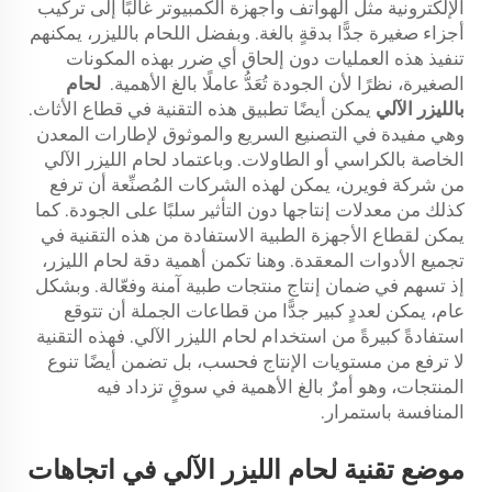
الإلكترونية مثل الهواتف وأجهزة الكمبيوتر غالبًا إلى تركيب
أجزاء صغيرة جدًّا بدقةٍ بالغة. وبفضل اللحام بالليزر، يمكنهم
تنفيذ هذه العمليات دون إلحاق أي ضرر بهذه المكونات
الصغيرة، نظرًا لأن الجودة تُعَدُّ عاملًا بالغ الأهمية.
لحام
بالليزر الآلي
يمكن أيضًا تطبيق هذه التقنية في قطاع الأثاث.
وهي مفيدة في التصنيع السريع والموثوق لإطارات المعدن
الخاصة بالكراسي أو الطاولات. وباعتماد لحام الليزر الآلي
من شركة فويرن، يمكن لهذه الشركات المُصنِّعة أن ترفع
كذلك من معدلات إنتاجها دون التأثير سلبًا على الجودة. كما
يمكن لقطاع الأجهزة الطبية الاستفادة من هذه التقنية في
تجميع الأدوات المعقدة. وهنا تكمن أهمية دقة لحام الليزر،
إذ تسهم في ضمان إنتاج منتجات طبية آمنة وفعّالة. وبشكل
عام، يمكن لعددٍ كبير جدًّا من قطاعات الجملة أن تتوقع
استفادةً كبيرةً من استخدام لحام الليزر الآلي. فهذه التقنية
لا ترفع من مستويات الإنتاج فحسب، بل تضمن أيضًا تنوع
المنتجات، وهو أمرٌ بالغ الأهمية في سوقٍ تزداد فيه
المنافسة باستمرار.
موضع تقنية لحام الليزر الآلي في اتجاهات