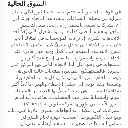
السوق الحالية
في الوقت الحاضر، تُستخدم تقنية لحام الليزر الآلي بشكل
متزايد في مختلف الصناعات. ويعود هذا الاتجاه جزئيًّا إلى
أن الشركات تسعى باستمرار إلى إيجاد سبلٍ لتحسين
إنتاجها وتحقيق أقصى كفاءة فيه. والتشغيل الآلي يُعَدُّ أحد
الاتجاهات الكبرى؛ إذ ترغب المؤسسات في امتلاك آلاتٍ
قادرة على الأداء دون تدخلٍ بشريٍّ كبير. وتؤدي آلات لحام
الليزر الآلية هذه المهمة على أكمل وجه، فهي قادرة على
الأداء بسرعةٍ واستمراريةٍ، ما يعني إنتاج عددٍ أكبر من
المنتجات في وقتٍ أقل. أما الاتجاه الثاني فهو التركيز على
الجودة؛ فالمستهلكون يطالبون بمنتجات عالية الجودة،
ويضمن لحام الليزر الآلي أن تكون كل عملية لحام قويةً
ونظيفةً. وهذا يؤدي إلى تقليل الأخطاء والهدر، ما يُعدُّ أكثر
صداقةً للبيئة — وهي مسألةٌ تهتمُّ بها العديد من الشركات
اليوم. واستجابةً لمثل هذه المتطلبات، ساعدت آلة لحام
الليزر الآلية التي طوَّرتها شركة «فويرن» (Voiern)
الشركاتَ على التكيُّف مع اتجاهات السوق. علاوةً على ذلك،
ومع تقدُّم التكنولوجيا، أصبحت أجهزة لحام الليزر في
متناول الشركات الصغيرة المستقلة أيضًا، ما يعني أن