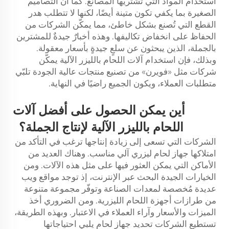
استخدام المواد التي تشتريها المصانع. كما أن التصاميم
الصغيرة بما يكفي تكون متينة أيضًا، لكنها لا تتطلب هدر
القطع التي تُصنع بشكل خاطئ، مما يمكّن الشركات من
الحفاظ على انخفاض تكاليفها. وهذه أخبارٌ جيدةٌ للمشترين
بالجملة، الذين يبحثون عن سلعٍ جيدةٍ بأسعار معقولة.
وبذلك، فإن استخدام آلات اللحام بالليزر الآلية يمكّن
شركات مثل «فويرن» من تصنيع منتجات عالية الجودة تلبّي
متطلبات العملاء، ويكون الجميع راضيًا في النهاية.
أين يمكن الحصول على أفضل آلات
اللحام بالليزر الآلية لإنتاج الجملة؟
الشركات التي تسعى إلى زيادة إنتاجها ترغب في التأكد من
امتلاكها جهاز لحام ليزري آلي مناسب. وهناك العديد من
الأماكن التي يمكن العثور فيها على مثل هذه الآلات. ومن
الخيارات الجيدة البحث عبر الإنترنت، إذ توجد مواقع ويب
عديدة مُخصصة لمعدات الصناعة وتوفّر مجموعة متنوعة
من طرازات أجهزة اللحام الليزرية. ومن الضروري أخذ
الميزات والأسعار وآراء العملاء في الاعتبار. وبهذه الطريقة،
تستطيع الشركات تحديد جهاز لحام يلبي احتياجاتها