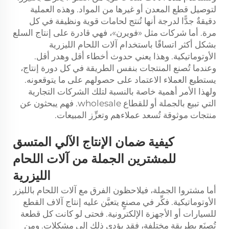
لتوصيل قطع المعدن أو غيرها من المواد. وهذه العملية
دقيقةٌ جدًّا لدرجة أنها تُنتج لحامات قوية ونظيفة في كل
مرة. أما شركات مثل «فويرن»، فهي قادرة على إنتاج السلع
بشكل أكثر اتساقًا باستخدام آلات اللحام الليزرية
الأوتوماتيكية. وهذا يعني حدوث أخطاء أقل وهدر أقل.
وعندما تُصنع المنتجات بنفس الطريقة في كل دورة إنتاج،
يستطيع العملاء الاعتماد على حصولهم على ما يتوقعونه.
ولهذا الأمر أهمية خاصة بالنسبة لتلك الشركات التجارية
التي تبيع بالجملة أو للقطاع wholesale. فهم يبحثون عن
منتجات موثوقة تُسعد عملاءهم وتعزِّز المبيعات.
كيفية ضمان الإنتاج الآلي المتسق
للمشترين الجملة من آلات اللحام
الليزرية
أما مشتروا الجملة، فيلاحظون الفرق مع آلات اللحام بالليزر
الأوتوماتيكية. فكِّر في مصنعٍ يتعيَّن عليه إنتاج آلاف القطع
للسيارات أو الأجهزة الإلكترونية. فحتى لو كانت كل قطعة
تُصنَع بطريقة مختلفة، فقد يؤدي ذلك إلى مشكلات. ومن