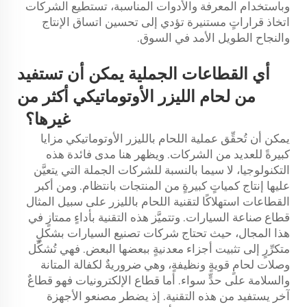
وباستخدام المعرفة والأدوات المناسبة، تستطيع الشركات
اتخاذ قراراتٍ مستنيرة تؤدي إلى تحسين اتساق الإنتاج
والنجاح الطويل الأمد في السوق.
أي القطاعات الجملية يمكن أن تستفيد
من لحام الليزر الأوتوماتيكي أكثر من
غيرها؟
يمكن أن تُحقِّق عملية اللحام بالليزر الأوتوماتيكي مزايا
كبيرةً للعديد من الشركات. ويظهر هنا مدى فائدة هذه
التكنولوجيا، لا سيما بالنسبة للشركات الجملة التي يتعيَّن
عليها إنتاج كمياتٍ كبيرةٍ من المنتجات بانتظام. ومن أكبر
القطاعات استهلاكًا لتقنية اللحام بالليزر على سبيل المثال
قطاع صناعة السيارات. وتتميَّز هذه التقنية بأداءٍ ممتازٍ في
هذا المجال، حيث تحتاج شركات تصنيع السيارات بشكلٍ
متكرِّرٍ إلى تثبيت أجزاء معدنيةٍ ببعضها البعض. فهي تُشكِّل
وصلات لحامٍ قويةٍ ونظيفةٍ، وهي ضروريةٌ لكفالة المتانة
والسلامة على حدٍّ سواء. أما قطاع الإلكترونيات فهو قطاعٌ
آخر يستفيد من هذه التقنية. إذ يضطر مصنعو الأجهزة