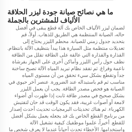
ما هي نصائح صيانة جودة ليزر الحلاقة
الألياف للمشترين بالجملة
لضمان ليزر الألياف الخاص بك
آلة قطع
يبقى في أفضل
حاله، الصيانة المنتظمة هي الطريق للذهاب. أولاً، قم
بتحديد جدول زمني للصيانة. محطم الليزر يحتاج إلى
تعديلات منتظمة مثل السيارة هذا يبدأ بتنظيف الآلة بانتظام.
القذارة والقذارة التي عالقة على الطاقة تقلل من الطاقة
نظف حول رأس الليزر وأماكن أخرى على الجهاز بفرشاة
ناعمة وفراغ. ثم تفقد نظام تبريد المياه الآلة تصبح ساخنة
جداً وتقطع بشكل سيء تحقق من أن مستوى المياه
مناسب ثم قم باستبداله عند الضرورة. عنصر آخر حيوي في
الصيانة هو فحص مصدر الطاقة. يجب أن يعمل الليزر
بشكل صحيح في مصدر طاقة ثابت إذا ظهرت أي أضواء
لامعة أو أصوات غريبة، فقد يكون الوقت قد حان لتفتيش
الكهرباء. ثم هناك تحديثات البرمجيات تحديث أحدث إصدار
من برنامج القطع الخاص بك قد يجعله يعمل بشكل أفضل
للقطع. أخيراً، علموا موظفيك كيفية تشغيل الآلة
واستخدامها. الأخطاء تحدث أحياناً عندما لا يعرف شخص ما