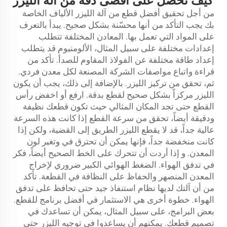
كيف تحصل على أقصى دقة من آلة الليزر
من أجل تحقيق أفضل قطع من آلة الليزر الألياف الخاصة
بك يجب التأكد من أنها محسّنة بشكل صحيح. يبدأ بالتعرف
على المواد التي تعمل بها. المعادن المختلفة تتطلب
إعدادات مختلفة على سبيل المثال، الألومنيوم قد يتطلب
إعداد طاقة مختلفة عن الفولاذ المقاوم للصدأ. تأكد من
قراءة واتباع مواصفات الشركة المصنعة لكل معدن فردي.
ثم، تحقق من تركيز الليزر. بالإضافة إلى ذلك، يجب أن يكون
الليزر مركزاً بشكل صحيح لقطع بدقة. ارفع أو اخفض رأس
القطع حتى تجد المكان المثالي حيث تكون قطعك نظيفة
ودقيقة أيضاً، تحقق من سرعة القطع إذا كانت هذه السرعة
عالية جداً، قد لا يقطع الليزر الطريق إلى القضية، ولكن إذا
كانت منخفضة جداً، فإنها يمكن أن تحترق في وتغير لون
المعدن. و إذا أردت أن تتحرك على الخط الصحيح أيضاً، فكر
في تدفق الهواء. الضغط الهوائي الكبير ضروري لإخراج
المعدن المنصهر والحفاظ على النظافة في القطعة. تأكد
من أن آلتك لديها نظام استنفاذ جيد حتى تحافظ على تدفق
الهواء. خطوة أخرى هي الاستثمار في أفضل برنامج للقطع.
بعض البرامج، على سبيل المثال، يمكن أن تساعدك في
تصميم قطعك. يمكنهم أن يساعدوا في توجيه الليزر حتى