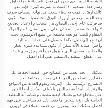
التشابه القديم الذي يظهر في فصل الفيزياء عندما تحاول
رسم خط مستقيم: إذا قمت به بسرعة كبيرة، فإنه يبدو
كالقذارة؛ إذا قمت به ببطء شديد، في نهاية المطاف سوف
ينفد القلم الرصاص أو ورقة الورق الخاصة بك سوف تكون
قد فركت خام. إحدى النصائح هي استخدام الإعداد الصحيح
لأنواع مختلفة من المعادن. على سبيل المثال، قطع الفولاذ
المقاوم للصدأ هو لعبة مختلفة عن قطع الألومنيوم. يجب
أن تنظر إلى دليل الآلة للحصول على إعدادات مثالية
وأخيراً، صيانة الآلة يمكن أن تكون مساعدة كبيرة الغبار
والحطام المعدني الذي لا يزول تماماً قد يعيق مدى قدرته
على القطع. التنظيف المنتظم يعني أداء أفضل
يمكنك أن تجد العديد من النصائح حول كيفية الحفاظ على
دقة ليزر القطع من الخبراء في مصادر مختلفة. أحد
المسارح الرئيسية على الإنترنت ويقوم العديد من المواقع
والمنتديات أيضاً بقطع الليزر بالألياف. يمكنك أيضاً العثور
على مقاطع فيديو تعلمك كيفية تنظيف و صيانة آلة التنظيف
الخاصة بك. رؤية شخص ما يفعل ذلك قد يساعدك على فهم
أفضل. يمكنك أيضاً الوصول إلى خدمة العملاء في فوييرن.