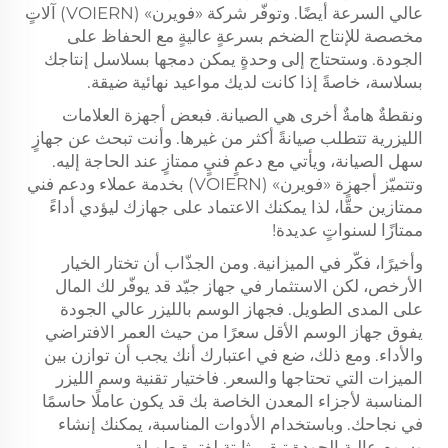
عالي السرعة أيضًا. وتوفّر شركة «فويرن» (VOIERN) آلاتٍ
مخصصة للإنتاج الضخم بسرعةٍ عاليةٍ مع الحفاظ على
الجودة. وستحتاج إلى وحدةٍ يمكن دمجها بسلاسل إنتاجك
بسلاسة، خاصةً إذا كانت لديك مواعيد نهائية ضيقة.
ونقطةٌ هامةٌ أخرى هي الصيانة. فبعض أجهزة العلامات
الليزرية تتطلب صيانةً أكثر من غيرها. وأنت تبحث عن جهازٍ
سهل الصيانة، ويأتي مع دعمٍ فنيٍ ممتازٍ عند الحاجة إليه.
وتتميّز أجهزة «فويرن» (VOIERN) بخدمة عملاء ودعم فني
ممتازين حقًّا، لذا يمكنك الاعتماد على جهازك ليؤدي أداءً
ممتازًا لسنواتٍ عديدة!
وأخيرًا، فكّر في الميزانية. ومن الجذّاب أن تختار الخيار
الأرخص، لكن الاستثمار في جهاز جيّد قد يوفّر لك المال
على المدى الطويل. فجهاز الوسم بالليزر عالي الجودة
يفوق جهاز الوسم الأقل سعرًا من حيث العمر الافتراضي
والأداء. ومع ذلك، ضع في اعتبارك أنك يجب أن توازن بين
الميزات التي تحتاجها والسعر. فاختيار تقنية وسم الليزر
المناسبة لأجزاء المعدن الخاصة بك قد يكون عاملًا حاسمًا
في نجاحك. وباستخدام الأدوات المناسبة، يمكنك إنشاء
وسوم عالية الجودة تبقى ثابتة لفترة طويلة.