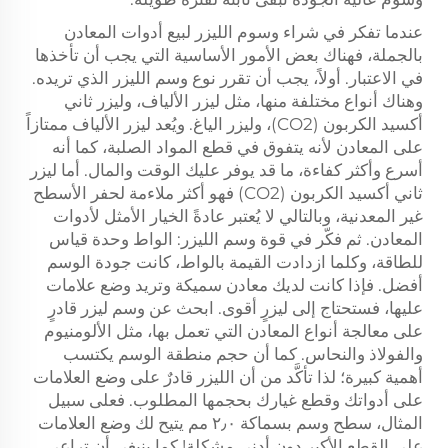
عندما تفكر في شراء وسوم الليزر لبيع أدوات المعادن
بالجملة، فهناك بعض الأمور الأساسية التي يجب أن تأخذها
في الاعتبار. أولاً، يجب أن تقرر نوع وسم الليزر الذي تريده.
وهناك أنواع مختلفة منها، مثل ليزر الألياف، وليزر ثاني
أكسيد الكربون (CO2)، وليزر الياغ. ويُعد ليزر الألياف ممتازاً
على المعادن لأنه يتفوق في قطع المواد الصلبة، كما أنه
أسرع وأكثر كفاءة، ما قد يوفر عليك الوقت والمال. أما ليزر
ثاني أكسيد الكربون (CO2) فهو أكثر ملاءمة لحفر الأسطح
غير المعدنية، وبالتالي لا يُعتبر عادةً الخيار الأمثل لأدوات
المعادن. ثم فكّر في قوة وسم الليزر: الواط وحدة قياس
للطاقة، وكلما ازدادت القيمة بالواط، كانت جودة الوسم
أفضل. فإذا كانت لديك معادن سميكة وتريد وضع علامات
عليها، فستحتاج إلى ليزرٍ أقوى. ابحث عن وسم ليزر قادرٍ
على معالجة أنواع المعادن التي تعمل بها، مثل الألومنيوم
والفولاذ والنحاس. كما أن حجم منطقة الوسم يكتسب
أهمية كبيرة؛ لذا تأكَّد من أن الليزر قادرٌ على وضع العلامات
على أدواتك وقطع غيارك بحجمها المطلوب. فعلى سبيل
المثال، سطح وسم بسماكة ٢٫٠ مم يتيح لك وضع العلامات
على القطع الأكبر دون أدنى مشكلة! كما ينبغي أن تراعي