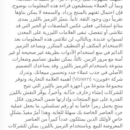
وبما أن العملاء يستطيعون قراءة هذه المعلومات بوضوح،
فإن احتمال ثقتهم بالمنتج يزداد. والسمعة لا يمكن بناؤها
تقريباً دون وجود الثقة. ثانياً، يتميّز الترميز بالليزر بمدى
متانةٍ استثنائي. فعلى عكس الملصقات أو الحبر التي قد
تتلاشى أو تنفصل، تبقى العلامات الليزرية على المعدن
لسنواتٍ عديدة. وبالتالي، لن تتلاشى هذه المعلومات بعد
الاستخدام المكثف أو التنظيف المتكرر. ويساعد الترميز
الدائم في منع استخدام الأدوات بطريقة غير صحيحة أو غير
آمنة مع مرور الزمن. ثالثاً، يمكن تطبيق تصاميم وشعارات
متنوعة باستخدام الترميز بالليزر. وقد يساعدك التصميم
الأصلي في جذب عملاء جدد وتحسين مبيعاتك. وتدرك
شركة «فويرن» (Voiern) أهمية العلامة التجارية، وتوفر
مجموعةً متنوعةً من أجهزة الترميز بالليزر التي تتيح
للشركات إنشاء زخارف جذّابة. وأخيراً، يوفّر النقش بالليزر
القدرة على تتبع المنتجات وإدارتها ضمن المخزون. فكل
منتجٍ يحمل رمزاً خاصاً به أو رقم تسلسلي، ما يجعل عملية
جرد العناصر الخاصة بك سهلةً للغاية. وهذا أمرٌ مفيدٌ بشكلٍ
خاصٍ لأولئك الذين يمتلكون عدداً كبيراً من العناصر
المعروضة للبيع. وباستخدام الترميز بالليزر، يمكن للشركات