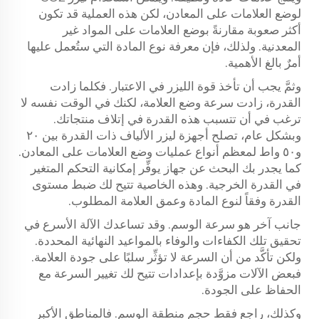
لوضع العلامات على المعادن، لكن هذه العملية قد تكون
أكثر صعوبة مقارنةً بوضع العلامات على المواد غير
المعدنية. ولذلك، فإن معرفة نوع المادة التي ستُعمل عليها
أمرٌ بالغ الأهمية.
وثمَّ يجب أن تأخذ قوة الليزر في الاعتبار. فكلما زادت
القدرة، زادت سرعة وضع العلامة، لكنك في الوقت نفسه لا
ترغب في أن تتسبب هذه القدرة في إتلاف منتجاتك.
وبشكل عام، تصلح أجهزة ليزر الألياف ذات القدرة بين ٢٠
و٥٠ واط لمعظم أنواع عمليات وضع العلامات على المعادن.
كما يجدر بك البحث عن جهاز يوفِّر إمكانية التحكم المتغير
في القدرة الخرجية. وهذه الخاصية تتيح لك ضبط مستوى
القدرة وفقاً لنوع المادة وعمق العلامة المطلوب.
جانب آخر هو سرعة الوسم. وقد تساعدك الآلة الأسرع في
تحقيق تلك الكفاءات والوفاء بالمواعيد النهائية المحددة.
ولكن تأكَّد من أن السرعة لا تؤثِّر سلبًا على جودة العلامة.
فبعض الآلات مزوَّدة بإعدادات تتيح لك تغيير السرعة مع
الحفاظ على الجودة.
وكذلك، راجع فقط حجم منطقة الوسم. فالمناطق الأكبر