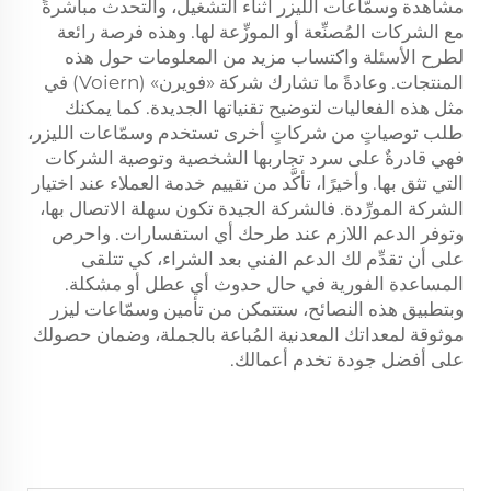
مشاهدة وسمّاعات الليزر أثناء التشغيل، والتحدث مباشرةً
مع الشركات المُصنِّعة أو الموزِّعة لها. وهذه فرصة رائعة
لطرح الأسئلة واكتساب مزيد من المعلومات حول هذه
المنتجات. وعادةً ما تشارك شركة «فويرن» (Voiern) في
مثل هذه الفعاليات لتوضيح تقنياتها الجديدة. كما يمكنك
طلب توصياتٍ من شركاتٍ أخرى تستخدم وسمّاعات الليزر،
فهي قادرةٌ على سرد تجاربها الشخصية وتوصية الشركات
التي تثق بها. وأخيرًا، تأكَّد من تقييم خدمة العملاء عند اختيار
الشركة المورِّدة. فالشركة الجيدة تكون سهلة الاتصال بها،
وتوفر الدعم اللازم عند طرحك أي استفسارات. واحرص
على أن تقدِّم لك الدعم الفني بعد الشراء، كي تتلقى
المساعدة الفورية في حال حدوث أي عطل أو مشكلة.
وبتطبيق هذه النصائح، ستتمكن من تأمين وسمّاعات ليزر
موثوقة لمعداتك المعدنية المُباعة بالجملة، وضمان حصولك
على أفضل جودة تخدم أعمالك.