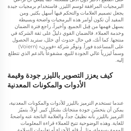
البرمجيات المرافقة لوسم الليزر. فاستخدام برمجيات جيدة
يجعل تصميم العلامات والتحكم فيها أسهل بكثير. ومن
المفيد أن تكون أوامر هذه البرمجيات واضحة وبسيطة
يسهل فهمها من قِبل الجميع. وأخيراً، راجع فترة الضمان
وخدمة العملاء. فالضمان القوي دليلٌ على ثقة الشركة في
منتجها. كما أنك، في حال حدوث أي خلل، ستريد الحصول
على المساعدة فوراً. وتوفّر شركة «فويرن» (Voiern)
وسماً ليزرياً عالي الجودة للبيع، مشفوعاً بالدعم الذي تتطلع
إليه.
كيف يعزز التصوير بالليزر جودة وقيمة
الأدوات والمكونات المعدنية
عندما تستخدم الترميز بالليزر للأدوات والمكونات المعدنية،
يمكن أن يتحسّن جودة منتجاتك بشكلٍ كبير. أولاً، يتميّز
الترميز بالليزر بأنه نظيفٌ جداً، والعلامة الناتجة عنه واضحةٌ
للغاية. وهذه الوضوحية تتيح للعملاء قراءة المعلومات
المهمة بسهولة، مثل أرقام الأجزاء أو تعليمات السلامة.