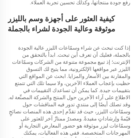
رفع جودة منتجاتها، وكذلك تحسين تجربة العملاء.
كيفية العثور على أجهزة وسم بالليزر
موثوقة وعالية الجودة لشراء بالجملة
إذا كنت تبحث عن شراء وسمّاعات الليزر عالية الجودة
بالجملة، فعليك أن تعرف أين تبحث. ابدأ بالتحقق من
الإنترنت؛ إذ تبيع مجموعة متنوعة من الشركات وسمّاعات
الليزر عبر مواقعها الإلكترونية، مما يتيح لك التسوق
والمقارنة بين الأسعار والمزايا. ابحث عن المواقع التي
حظيت بإعجاب العملاء الآخرين، ولا سيما تلك التي تتمتع
بتقييمات جيدة. كما يمكن أن تساعدك التقييمات في
الاطلاع على آراء الآخرين حول المنتج والشركة المصنِّعة له.
وقد تصلك أيضًا إلى منتدىٍ تدور فيه المناقشات حول
وسمّاعات الليزر، حيث قد تقدِّم إحدى هذه المنصات نصائحٍ
قيّمةً وإرشاداتٍ مفيدةً. ومصدرٌ ممتازٌ آخر للعثور على
وسمّاعات ليزر موثوقة هو حضور المعارض التجارية أو
المهرجانات المتخصصة. ففي هذه الفعاليات، يمكنك