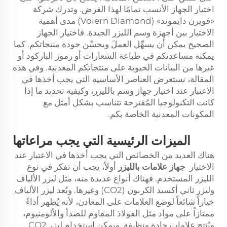
اختيار الجهاز الأنسب تمامًا لهذا الغرض. وتدرك شركة
«فويرن دايموند» (Voiern Diamond) مدى أهمية
الاختيار بين أجهزة وسم الليزر الجيدة. فاختيار الجهاز
الصحيح يمكن أن يسهِّل العملَ ويحسِّن جودة منتجاتكم. كما
يمكنه مساعدتكم في طباعة الشعارات أو رموز الباركود أو
غيرها من البيانات الحيوية على منتجاتكم المعدنية. وفي هذه
المقالة، نستعرض العناصر الأساسية التي يجب أخذها في
الاعتبار عند اختيار جهاز وسم بالليزر، وكيفية تحديد ما إذا
كانت التكنولوجيا المُقترحة تتناسب بشكل أمثل مع
المكونات المعدنية الخاصة بكم.
الميزات الرئيسية التي يجب مراعاتها
هناك العديد من الخصائص التي يجب أخذها في الاعتبار عند
الاختيار
جهاز علامات بالليزر
أولاً، يجب أن تفكر في نوع
الليزر المستخدم. فهناك أنواع عديدة منه، مثل ليزر الألياف
وليزر ثاني أكسيد الكربون (CO2) وغيرها. ويُعد ليزر الألياف
خياراً شائعاً لوضع العلامات على المعادن، لأنه يُظهر أداءً
ممتازاً على مواد مثل الفولاذ المقاوم للصدأ والألومنيوم،
ويُنتج علامات حادة ونظيفة. ويمكن استخدام ليزر CO2