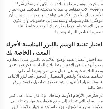
من حيث الوسم مطلوبة للأدوات الكبيرة. وتقدِّم شركة
Voiern آلات بمقاسات طباعة مختلفة لتمكينك من اختيار
الأنسب لك. وأخيرًا، فكِّر في توافق البرمجيات. إذ يجب أن
تتوصِّل القلم بسهولة وبسلاسة إلى حاسوبك، وأن يكون
سهل الاستخدام. وهذا يوفِّر عليك الوقت، خاصةً أثناء
تصميم العناصر المراد وسمها.
اختيار تقنية الوسم بالليزر المناسبة لأجزاء
المعدن الخاصة بك
عند اختيار أفضل تقنية لوضع العلامات بالليزر على المعادن،
يجب أن تأخذ في الاعتبار متطلباتك الخاصة. فكّر فيما تنوي
وضع العلامة عليه: هل تعمل على نصٍ بسيط أم على
تصاميم معقدة؟ وللقص التفصيلي الدقيق، يُعد ليزر الألياف
عمومًا الخيار الأمثل، إذ يتيح تحقيق تفاصيل دقيقة ويوفر
دقةً عالية.
ثم فكّر في الأرقام الأولية لإنتاجك. فإذا كان لديك عدد كبير
من القطع التي تحتاج إلى وضع علامات عليها، وتحتاج إلى
علامات سريعة الإنجاز، جرّب استخدام جهاز علامات ليزر