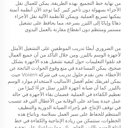
من نهاية خط التجميع. بهذه الطريقة، يمكن للعمال نقل
الأجزاء بسهولة دون تأخير كبير. كما توجد الآن أنظمة أتمتة
يمكنها تسريع العملية. ويمكن للأنظمة الآلية نقل الأجزاء
ذهابًا وإيابًا إلى الليزر بسرعة، مما يحافظ على تشغيل
مستمر ومنتظم دون انقطاع مقارنة بالعمل اليدوي
من الضروري أيضًا تدريب الموظفين على التشغيل الأمثل
لأجهزة الوسم بالليزر. ومن خلال التأكد من أن جميع العمال
قد تلقوا التعليمات حول كيفية تشغيل هذه الأجهزة بشكل
صحيح، يمكن المساعدة في منع وقوع الحوادث الناتجة عن
الأخطاء. نحن نقدم حلول تدريب في شركة Voiern حيث
يمكن لفريقك تعلم أفضل الأساليب لاستخدام موارد الوسم
بالليزر. كما أن صيانة أجهزة الليزر تمثل جزءًا كبيرًا من
تعظيم الكفاءة في العملية. فضمان بقاء الأجهزة في حالة
عمل جيدة يساعد على الوقاية من الأعطال التي قد تتسبب
في توقف الإنتاج. قم بإجراء الصيانة الدورية والتنظيف
المنتظم للحفاظ على سير العمل بسلاسة. وباتباع هذه
الخطوات، ستتمكن من زيادة الإنتاجية والكفاءة في خط
إنتاج الوسم بالليزر الخاص بك، مما يساعدك على تحقيق