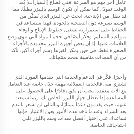
عامل آخر مهم هو السرعة. ففي قطاع [السيارات] يُعد
الوقت نقودًا. كما يمكن أن تكون الوسم بالليزر بطيئًا، مما
قد يقلل من الإنتاجية. ابحث عن الليزر الذي يُمكّن من
الوسم بسرعة دون التضحية بالجودة. فهذا سيساعد في
الحفاظ على استمرارية تشغيل خطوط الإنتاج والوفاء
بمواعيد التسليم. وفكّر أيضًا في حجم المواد التي تنوي وضع
العلامات عليها. إذ إن بعض أجهزة الليزر محدودة بالأجزاء
الصغيرة فقط، في حين يمكن لغيرها وسم أجزاء أكبر. تأكد
من أن المعدات مناسبة لحجم منتجاتك.
وأخيرًا، فكّر في الدعم والخدمة التي يقدمها المورد الذي
تشتري منه. فالخدمة العملائية مهمة جدًا، خاصة عند التعامل
مع آلات معقدة. يجب أن تكون قادرًا على الحصول على
المساعدة إذا تعطل جهاز الليزر الخاص بك. ربما سمعت
عنهم، حيث يقدمون دعمًا ممتازًا، وبالتالي لن تشعر بالندم
بعد الشراء. وعندما تأخذ هذه الأمور بعين الاعتبار، فإنها
تساعدك على اختيار أفضل معدات وسم بالليزر تلبي
احتياجاتك الخاصة.