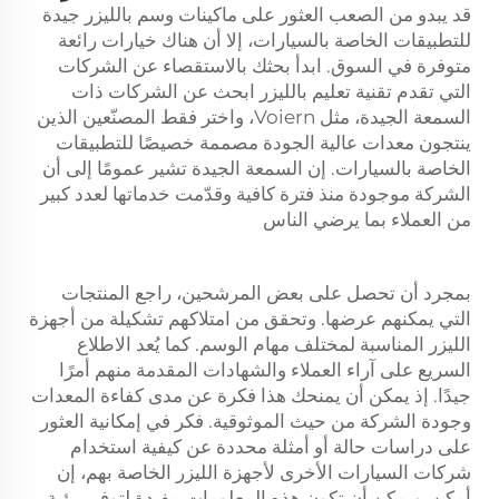
قد يبدو من الصعب العثور على ماكينات وسم بالليزر جيدة
للتطبيقات الخاصة بالسيارات، إلا أن هناك خيارات رائعة
متوفرة في السوق. ابدأ بحثك بالاستقصاء عن الشركات
التي تقدم تقنية
تعليم بالليزر
ابحث عن الشركات ذات
السمعة الجيدة، مثل Voiern، واختر فقط المصنّعين الذين
ينتجون معدات عالية الجودة مصممة خصيصًا للتطبيقات
الخاصة بالسيارات. إن السمعة الجيدة تشير عمومًا إلى أن
الشركة موجودة منذ فترة كافية وقدّمت خدماتها لعدد كبير
من العملاء بما يرضي الناس
بمجرد أن تحصل على بعض المرشحين، راجع المنتجات
التي يمكنهم عرضها. وتحقق من امتلاكهم تشكيلة من أجهزة
الليزر المناسبة لمختلف مهام الوسم. كما يُعد الاطلاع
السريع على آراء العملاء والشهادات المقدمة منهم أمرًا
جيدًا. إذ يمكن أن يمنحك هذا فكرة عن مدى كفاءة المعدات
وجودة الشركة من حيث الموثوقية. فكر في إمكانية العثور
على دراسات حالة أو أمثلة محددة عن كيفية استخدام
شركات السيارات الأخرى لأجهزة الليزر الخاصة بهم، إن
أمكن. ويمكن أن تكون هذه المعلومات مفيدة لتوفير رؤية