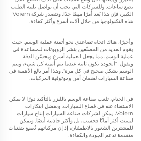
بضع ساعات. وللشركات التي يجب أن تواصل تلبية الطلب
الكبير، فإن هذا يُعد أمرًا مهمًا جدًا. وتتصدر شركة Voiern
هذه التكنولوجيا من خلال آلات أسرع وأكثر كفاءة.
وأخيرًا، هناك اتجاه تصاعدي نحو أتمتة عملية الوسم. حيث
يقوم العديد من المصنّعين بنشر الروبوتات للمساعدة في
عملية الوسم. مما يجعل العملية أسرع ويحسّن الدقة.
ويقول: "الجودة تكون ثابتة عندما يتم أتمتة كل شيء، ويتم
الوسم بشكل صحيح في كل مرة". وهذا أمر بالغ الأهمية في
صناعة السيارات لضمان أمن وموثوقية المركبات.
في الختام، تلعب صناعة الوسم بالليزر بالتأكيد دورًا لا يمكن
الاستغناء عنه في قطاع السيارات. وبفضل ابتكارات
Voiern، يمكن لشركات صناعة السيارات إنتاج سيارات
ليست أكثر أمانًا فحسب، بل وأكثر جاذبية أيضًا. ويمكن
للمشترين الشعور بالاطمئنان، إذ إن مركباتهم تُصنع بتقنيات
متقدمة تدعم الجودة والكفاءة.