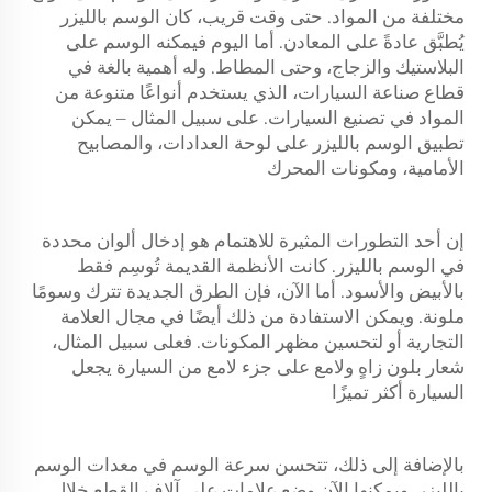
مختلفة من المواد. حتى وقت قريب، كان الوسم بالليزر
يُطبَّق عادةً على المعادن. أما اليوم فيمكنه الوسم على
البلاستيك والزجاج، وحتى المطاط. وله أهمية بالغة في
قطاع صناعة السيارات، الذي يستخدم أنواعًا متنوعة من
المواد في تصنيع السيارات. على سبيل المثال – يمكن
تطبيق الوسم بالليزر على لوحة العدادات، والمصابيح
الأمامية، ومكونات المحرك
إن أحد التطورات المثيرة للاهتمام هو إدخال ألوان محددة
في الوسم بالليزر. كانت الأنظمة القديمة تُوسِم فقط
بالأبيض والأسود. أما الآن، فإن الطرق الجديدة تترك وسومًا
ملونة. ويمكن الاستفادة من ذلك أيضًا في مجال العلامة
التجارية أو لتحسين مظهر المكونات. فعلى سبيل المثال،
شعار بلون زاهٍ ولامع على جزء لامع من السيارة يجعل
السيارة أكثر تميزًا
بالإضافة إلى ذلك، تتحسن سرعة الوسم في معدات الوسم
بالليزر. ويمكنها الآن وضع علامات على آلاف القطع خلال