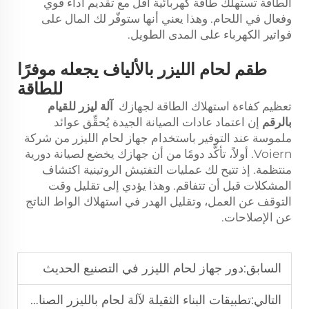
الطاقة تستهلك طاقة كهربائية أقل مع تقديم أداء قوي
وفعال في اللحام. وهذا يعني أنها ستوفّر لك المال على
فواتير الكهرباء على المدى الطويل.
طقم لحام الليزر بالألياف يجعله موفرًا
للطاقة
تعظيم كفاءة استهلاك الطاقة لجهازك
آلة ليزر للقيام
بالرقم
إن اعتماد عادات الصيانة الجيدة يُحقِّق عوائد
ملموسة عند التوفير باستخدام جهاز لحام الليزر من شركة
Voiern. أولاً، تأكَّد دومًا من أن جهازك يخضع لصيانة دورية
منتظمة. إذ تتيح لك عمليات التفتيش الروتينية اكتشاف
المشكلات قبل أن تتفاقم. وهذا يؤدي إلى تقليل وقت
التوقف عن العمل، وتقليل الهدر في استهلاك الواط الناتج
عن الإصلاحات.
السابق:
دور جهاز لحام الليزر في التصنيع الحديث
التالي:
تطبيقات البناء الثقيلة لآلة لحام بالليزر الصناعية