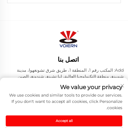
اتصل بنا
Add: المكتب رقم 1، المنطقة 1، طريق شرق تشونغهوا، مدينة
شويينغ، منطقة التكنولوجيا العالية، ليا تشينغ، شندونغ، الصين
الهاتف:
+86-635 8512218
We value your privacy
البريد الإلكتروني:
[email protected]
We use cookies and similar tools to provide our services.
If you don't want to accept all cookies, click Personalize
cookies.
حقوق النشر © 2024 شركة ليتشنغ فويرن ليزر تكنولوجي
المحدودة. -
سياسة الخصوصية
-
مدونة
Accept all