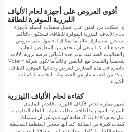
أقوى العروض على أجهزة لحام الألياف
الليزرية الموفرة للطاقة
إذا تمكنت من العثور على أفضل صفقات الجملة لأجهزة
لحام الألياف الليزرية الموفرة للطاقة، فستكون بالتأكيد
تستحق استثمارك. غالباً ما يمكنك الحصول على عروض
جيدة هناك. كما ينبغي أن تتحقق من المعارض التجارية
والفعاليات الصناعية. توفر هذه الأماكن فرصة لرؤية الآلات
شخصياً والتحدث مع البائعين. وغالباً ما تكون شركة Voiern
حاضرة في هذه المعارض لتعرض وحداتها الموفرة للطاقة.
وتأكد من الاستفسار عن الخصومات الخاصة بالكميات
الكبيرة.
كفاءة لحام الألياف الليزرية
يُظهر مقارنة لحام الألياف الليزرية باللحام التقليدي
الميزات الموفرة للطاقة. تتطلب تقنيات اللحام التقليدية،
مثل لحام MIG وTIG، طاقة كبيرة ويمكن أن تستهلك
كميات كبيرة من الطاقة. كما أنها تسخن المنطقة المحيطة
بموقع اللحام بالكامل، مما يؤدي إلى استهلاك المزيد من