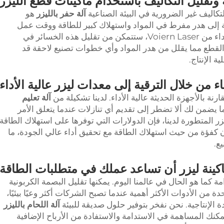
ة وتقليل التكاليف باستخدام ماكينات قطع الليزر
لتكاليف غير الضرورية في البيئة الصناعية
آلة حفر بالليزر
هو
ة إلى هدر مفرط في المواد واستهلاك كبير للطاقة ووقت عمل
إضافي. باستخدام أجهزة قطع الليزر عالية الأداء من Voiern Laser، ستتمكن من تقليل هذه الخسائر في
في القطع مما يقلل من هدر المواد وأي خطوات تصنيع لاحقة قد
ة الإنتاج.
اء من خلال الترقية إلى معدات ليزر عالية الأداء
رنة بالأجهزة الحديثة عالية الأداء. لدينا تشكيلة من
آلة تعليم
ما يضمن لك ألا تضطر إلى تقديم أي تنازلات عندما يتعلق الأمر
يزر المتطورة لدينا، فإن الدولارات التي توفرها على استهلاك الطاقة
 كفؤة من حيث استهلاك الطاقة مع تحقيق أداء عالي الجودة، ما
ع.
كينة ليزر أن تساعد عملك في متطلبات الطاقة
ة كما هو الحال في عالمنا اليوم. يمكنها تقليل البصمة الكربونية
ة من الأدوات الأكثر أهمية عندما تصبح الشركات أكثر وعيًا بيئيًا،
 الإنتاجية. نحن نفخر بتوفير حلول صديقة للبيئة
آلة اللحام بالليزر
مكنك المساهمة في الاستدامة والاستفادة من الأرباح الإضافية