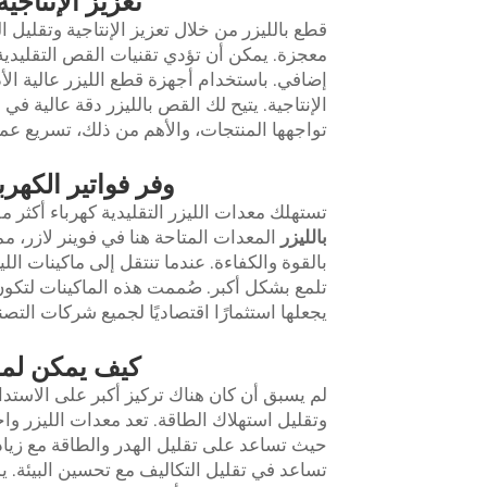
تعزيز الإنتاجي
قطع بالليزر من خلال تعزيز الإنتاجية وتقليل ا
معجزة. يمكن أن تؤدي تقنيات القص التقليدي
الإنتاجية. يتيح لك القص بالليزر دقة عالية 
تواجهها المنتجات، والأهم من ذلك، تسريع عملي
وفر فواتير الكهرب
تستهلك معدات الليزر التقليدية كهرباء أكثر مقا
بالليزر
المعدات المتاحة هنا في فوينر لازر، م
بالقوة والكفاءة. عندما تنتقل إلى ماكينات الل
تلمع بشكل أكبر. صُممت هذه الماكينات لتكون
يجعلها استثمارًا اقتصاديًا لجميع شركات التصني
كيف يمكن لما
لم يسبق أن كان هناك تركيز أكبر على الاستدام
وتقليل استهلاك الطاقة. تعد معدات الليزر واحد
حيث تساعد على تقليل الهدر والطاقة مع زيادة
تساعد في تقليل التكاليف مع تحسين البيئة. ي