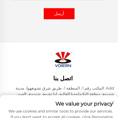
أرسل
اتصل بنا
Add: المكتب رقم 1، المنطقة 1، طريق شرق تشونغهوا، مدينة
شويينغ، منطقة التكنولوجيا العالية، ليا تشينغ، شندونغ، الصين
هاتف:
+86-635 8512218
We value your privacy
البريد الإلكتروني:
[email protected]
We use cookies and similar tools to provide our services.
If you don't want to accept all cookies, click Personalize