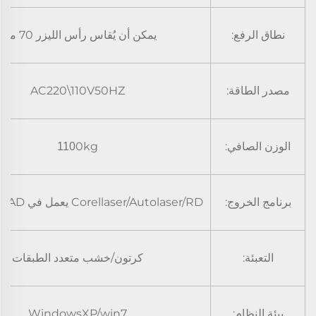
نطاق الرفع:
يمكن أن يُقاس رأس الليزر 70 ملم
مصدر الطاقة:
AC220\110V50HZ
الوزن الصافي:
0kg
110
برنامج الخروج:
Corellaser/Autolaser/RD يعمل في V8/LaserCAD
التعبئة:
كرتون/خشب متعدد الطبقات
بيئة النظام:
WindowsXP/win7