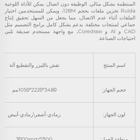
المنتظمة بشكل مثالي. الوظيفة دون اتصال: يمكن للأداة اللوحية
Ruida تخزين ملفات بحجم 128M، ويمكن للمستخدمين اختيار
الملفات أثناء عدم الاتصال، مما يجعل من السهل تحقيق إنتاج
جماعي لمنتجات مختلفة. يدعم بشكل كامل برامج التصميم مثل
CAD و AI و Coredraw، مع واجهة مستخدم صديقة تلبي
احتياجات الصناعة.
اسم المنتج
نقش بالليزر
والتقطيع
آلة
حجم الجهاز:
348
*222
*105
مم
0
0
0
لون الجهاز:
رمادي-أصفر\رمادي-أبيض
منطقة العمل:
00*
1
00mm
30
5