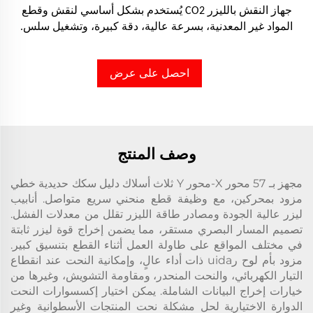
جهاز النقش بالليزر CO2 يُستخدم بشكل أساسي لنقش وقطع
المواد غير المعدنية، بسرعة عالية، دقة كبيرة، وتشغيل سلس.
احصل على عرض
أسعار
وصف المنتج
مجهز بـ 57 محور X-محور Y ثلاث أسلاك دليل سكك حديدية خطي
مزود بمحركين، مع وظيفة قطع منحني سريع متواصل. أنابيب
ليزر عالية الجودة ومصادر طاقة الليزر تقلل من معدلات الفشل.
تصميم المسار البصري مستقر، مما يضمن إخراج قوة ليزر ثابتة
في مختلف المواقع على طاولة العمل أثناء القطع بتنسيق كبير.
مزود بأم لوح رuida ذات أداء عالٍ، وإمكانية النحت عند انقطاع
التيار الكهربائي، والنحت المنحدر، ومقاومة التشويش، وغيرها من
خيارات إخراج البيانات الشاملة. يمكن اختيار إكسسوارات النحت
الدوارة الاختيارية لحل مشكلة نحت المنتجات الأسطوانية وغير