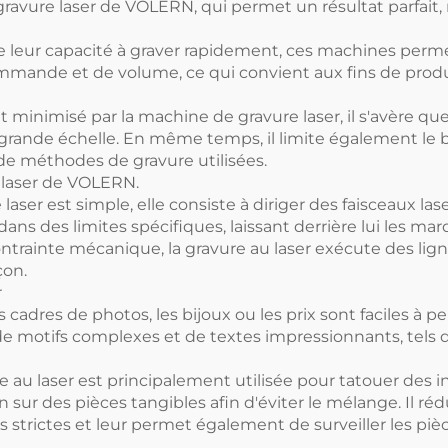
e gravure laser de VOLERN, qui permet un résultat parfai
de leur capacité à graver rapidement, ces machines perm
mande et de volume, ce qui convient aux fins de prod
 minimisé par la machine de gravure laser, il s'avère qu
u grande échelle. En même temps, il limite également le
de méthodes de gravure utilisées.
laser de VOLERN.
ser est simple, elle consiste à diriger des faisceaux lase
dans des limites spécifiques, laissant derrière lui les m
trainte mécanique, la gravure au laser exécute des li
çon.
r
adres de photos, les bijoux ou les prix sont faciles à pe
de motifs complexes et de textes impressionnants, tels q
ure au laser est principalement utilisée pour tatouer des
sur des pièces tangibles afin d'éviter le mélange. Il réd
s strictes et leur permet également de surveiller les piè