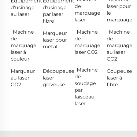
Équipement
Équipement
de
laser pour
d'usinage
d'usinage
marquage
le
au laser
par laser
laser
marquage
fibre
Machine
Machine
Machine
Marqueur
de
de
de
laser pour
marquage
marquage
marquage
métal
laser à
laser CO2
au laser
couleur
CO2
Machine
Marqueur
Découpeuse
Coupeuse
de
au laser
laser
laser à
soudage
CO2
graveuse
fibre
par
faisceau
laser