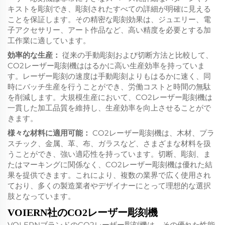
キストを彫刻でき、彫刻されたすべての詳細が明確に見える
ことを保証します。その精密な彫刻効果は、ジュエリー、電
子アクセサリー、アート作品など、高い精度を必要とする加
工作業に適しています。
効率的な生産：
従来の手動彫刻および切断方法と比較して、
CO2レーザー彫刻機ははるかに高い生産効率を持っていま
す。レーザー彫刻の速度は手動彫刻よりもはるかに速く、同
時にバッチ生産を行うことができ、労働コストと時間の無駄
を削減します。大規模生産において、CO2レーザー彫刻機は
一貫した加工品質を維持し、生産効率を向上させることがで
きます。
様々な材料に適用可能：
CO2レーザー彫刻機は、木材、プラ
スチック、金属、革、布、ガラスなど、さまざまな材料を扱
うことができ、強い適応性を持っています。切断、彫刻、ま
たはマーキングに関係なく、CO2レーザー彫刻機は優れた結
果を提供できます。これにより、複数の業界で広く使用され
ており、多くの製造業者やデザイナーにとって理想的な選択
肢となっています。
VOIERN社のCO2レーザー彫刻機
VOLERNブランドのCO2レーザー彫刻機は、その優れた性能