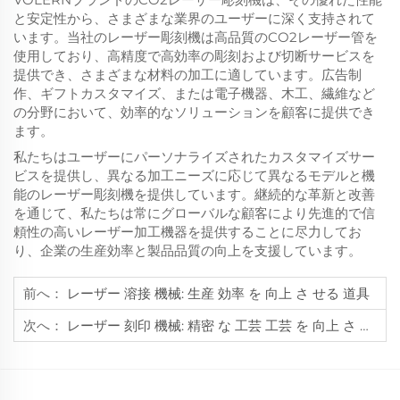
と安定性から、さまざまな業界のユーザーに深く支持されて
います。当社のレーザー彫刻機は高品質のCO2レーザー管を
使用しており、高精度で高効率の彫刻および切断サービスを
提供でき、さまざまな材料の加工に適しています。広告制
作、ギフトカスタマイズ、または電子機器、木工、繊維など
の分野において、効率的なソリューションを顧客に提供でき
ます。
私たちはユーザーにパーソナライズされたカスタマイズサー
ビスを提供し、異なる加工ニーズに応じて異なるモデルと機
能のレーザー彫刻機を提供しています。継続的な革新と改善
を通じて、私たちは常にグローバルな顧客により先進的で信
頼性の高いレーザー加工機器を提供することに尽力してお
り、企業の生産効率と製品品質の向上を支援しています。
前へ：
レーザー 溶接 機械: 生産 効率 を 向上 さ せる 道具
次へ：
レーザー 刻印 機械: 精密 な 工芸 工芸 を 向上 さ せる 選択