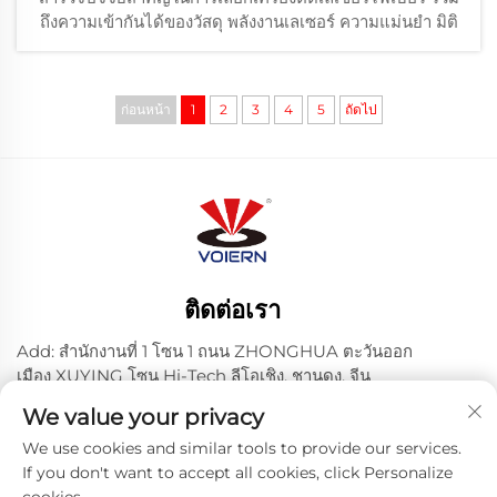
ถึงความเข้ากันได้ของวัสดุ พลังงานเลเซอร์ ความแม่นยำ มิติ
ระบบควบคุม การบำรุงรักษา ใบรับรอง และการวิเคราะห์
ต้นทุนสำหรับการลงทุนที่มีประสิทธิภาพ
ก่อนหน้า
1
2
3
4
5
ถัดไป
ติดต่อเรา
Add: สํานักงานที่ 1 โซน 1 ถนน ZHONGHUA ตะวันออก
เมือง XUYING โซน Hi-Tech ลีโอเชิง, ชานดง, จีน
โทร:
+86-635 8512218
We value your privacy
อีเมล:
[email protected]
We use cookies and similar tools to provide our services.
If you don't want to accept all cookies, click Personalize