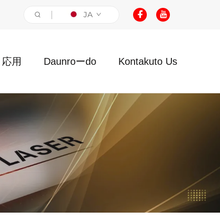
JA
応用
Daunroーdo
Kontakuto Us