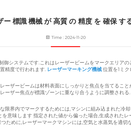
ー 標識 機械 が 高質 の 精度 を 確保 す
Time : 2024-11-20
制御システムです.これはレーザービームをマークエリアのど
置精度で行われます.
レーザーマーキング機械
位置を1ミ
ンレーザービームは材料表面にしっかりと焦点を当てることが
くレーザー焦点が標識ゾーンに重なり合うように調整される.
格な限界内でマークするためには,マシンに組み込まれた冷
ことを意味します 指定された値から偏った場合,生成されたレ
保つために,レーザーマークマシンには,空気と水蒸気を適