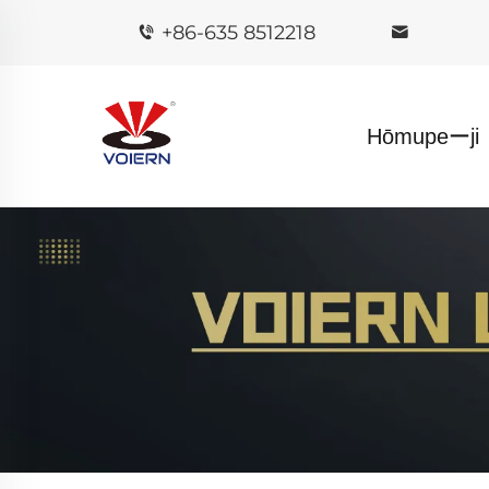
+86-635 8512218
Hōmupeーji