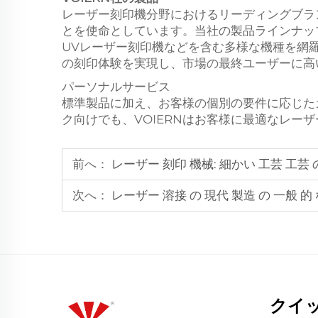
レーザー刻印機分野におけるリーディングブラ
とを使命としています。当社の製品ラインナッ
UVレーザー刻印機などを含む多様な機種を網羅
の刻印体験を実現し、市場の最終ユーザーに高
パーソナルサービス
標準製品に加え、お客様の個別の要件に応じた
ク向けでも、VOIERNはお客様に最適なレー
前へ：
レーザー 刻印 機械: 細かい 工芸 工芸 
次へ：
レーザー 溶接 の 現代 製造 の 一般 的 
クイ