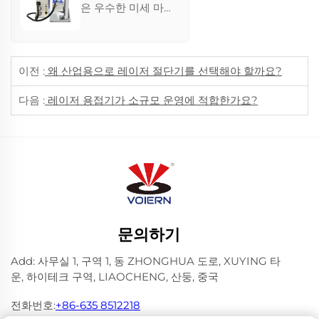
은 우수한 미세 마킹
을 제공하며 열 영향
없이 민감한 재료에
적합하여 고정밀이
요구되는 부문에 이
이전 :
왜 산업용으로 레이저 절단기를 선택해야 할까요?
상적입니다. 이 기계
의 독일 기술은 신뢰
다음 :
레이저 용접기가 소규모 운영에 적합한가요?
성 있고 고품질의 속
도로 그림과 마킹 작
업을 보장합니다.
문의하기
Add: 사무실 1, 구역 1, 동 ZHONGHUA 도로, XUYING 타
운, 하이테크 구역, LIAOCHENG, 산둥, 중국
전화번호:
+86-635 8512218