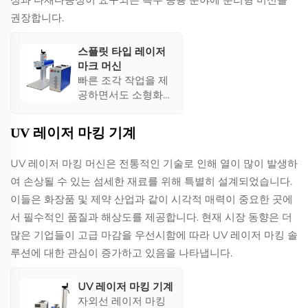
에 견고함을 제공합
권장합니다.
니다.
스플릿 타입 레이저
마크 머신
빠른 조각 작업을 제
공하면서도 소형화되
고 낮은 전력 소비를
자랑하며, 이러한 머
UV 레이저 마킹 기계
신들은 환경 변화에
영향을 받지 않아 안
UV 레이저 마킹 머신은 전통적인 기술로 인해 열이 많이 발생하
정적이고 대량 생산
여 손상될 수 있는 섬세한 재료를 위해 특별히 설계되었습니다.
이 필요한 상황에 적
합합니다. 그들의 설
이들은 화장품 및 제약 산업과 같이 시각적 매력이 중요한 곳에
계는 감가상각 비용
서 필수적인 품질과 해상도를 제공합니다. 현재 시장 동향은 더
을大幅히 줄입니다.
많은 기업들이 고급 마감을 우선시함에 따라 UV 레이저 마킹 솔
루션에 대한 관심이 증가하고 있음을 나타냅니다.
UV 레이저 마킹 기계
자외선 레이저 마킹