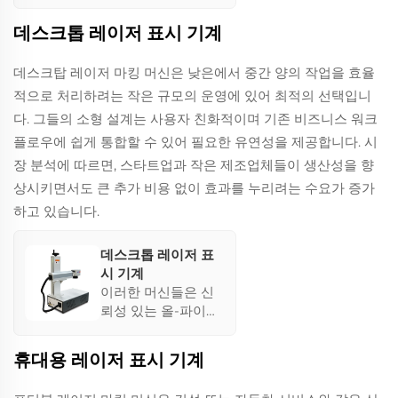
없이도 높은 신뢰성
을 제공합니다. 이 설
데스크톱 레이저 표시 기계
계는 안정적인 출력
과 우수한 빔 품질을
데스크탑 레이저 마킹 머신은 낮은에서 중간 양의 작업을 효율
보장하여 정확하고
적으로 처리하려는 작은 규모의 운영에 있어 최적의 선택입니
효율적인 마킹을 실
현합니다. 소형 크기
다. 그들의 소형 설계는 사용자 친화적이며 기존 비즈니스 워크
와 공기 냉각 방식으
플로우에 쉽게 통합할 수 있어 필요한 유연성을 제공합니다. 시
로 독일의 선진 갈바
장 분석에 따르면, 스타트업과 작은 제조업체들이 생산성을 향
노미터 기술을 통합
상시키면서도 큰 추가 비용 없이 효과를 누리려는 수요가 증가
하여 효율적인 고속
마킹을 가능하게 합
하고 있습니다.
니다.
데스크톱 레이저 표
시 기계
이러한 머신들은 신
뢰성 있는 올-파이버
구조와 간단한 조작
법을 결합하여 소모
휴대용 레이저 표시 기계
품이 없고 에너지 소
비가 적습니다. 이들