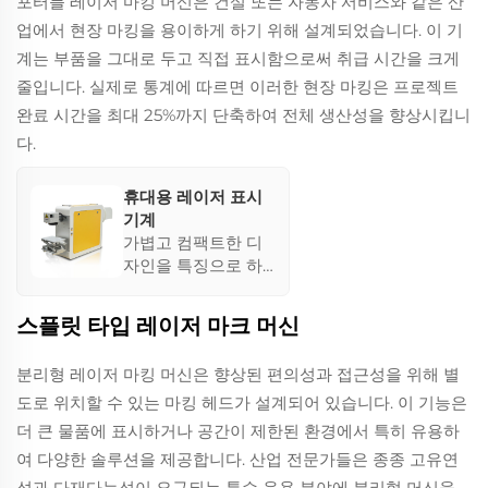
포터블 레이저 마킹 머신은 건설 또는 자동차 서비스와 같은 산
은 정밀하고 선명한
업에서 현장 마킹을 용이하게 하기 위해 설계되었습니다. 이 기
마킹을 제공하며 연
속적인 산업 작업에
계는 부품을 그대로 두고 직접 표시함으로써 취급 시간을 크게
대응할 수 있는 더 넓
줄입니다. 실제로 통계에 따르면 이러한 현장 마킹은 프로젝트
은 범위를 가지고 있
완료 시간을 최대 25%까지 단축하여 전체 생산성을 향상시킵니
으며, 소형 설계와 공
다.
기 냉각 방식을 특징
으로 합니다.
휴대용 레이저 표시
기계
가볍고 컴팩트한 디
자인을 특징으로 하
는 이 기계들은
500W 미만의 낮은
스플릿 타입 레이저 마크 머신
전력 소비로 효율적
으로 작동합니다. 완
분리형 레이저 마킹 머신은 향상된 편의성과 접근성을 위해 별
전히 공랭식이고 혹
도로 위치할 수 있는 마킹 헤드가 설계되어 있습니다. 이 기능은
독한 환경에도 영향
을 받지 않으며, 유연
더 큰 물품에 표시하거나 공간이 제한된 환경에서 특히 유용하
한 현장 마킹 솔루션
여 다양한 솔루션을 제공합니다. 산업 전문가들은 종종 고유연
이 필요한 프로젝트
성과 다재다능성이 요구되는 특수 응용 분야에 분리형 머신을