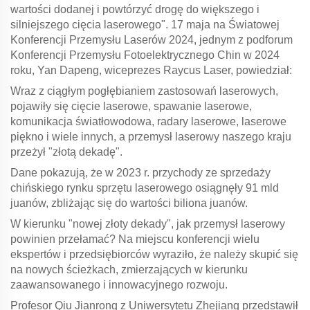
wartości dodanej i powtórzyć drogę do większego i
silniejszego cięcia laserowego". 17 maja na Światowej
Konferencji Przemysłu Laserów 2024, jednym z podforum
Konferencji Przemysłu Fotoelektrycznego Chin w 2024
roku, Yan Dapeng, wiceprezes Raycus Laser, powiedział:
Wraz z ciągłym pogłębianiem zastosowań laserowych,
pojawiły się cięcie laserowe, spawanie laserowe,
komunikacja światłowodowa, radary laserowe, laserowe
piękno i wiele innych, a przemysł laserowy naszego kraju
przeżył "złotą dekadę".
Dane pokazują, że w 2023 r. przychody ze sprzedaży
chińskiego rynku sprzętu laserowego osiągnęły 91 mld
juanów, zbliżając się do wartości biliona juanów.
W kierunku "nowej złoty dekady", jak przemysł laserowy
powinien przełamać? Na miejscu konferencji wielu
ekspertów i przedsiębiorców wyraziło, że należy skupić się
na nowych ścieżkach, zmierzających w kierunku
zaawansowanego i innowacyjnego rozwoju.
Profesor Qiu Jianrong z Uniwersytetu Zhejiang przedstawił