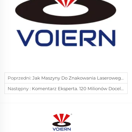
Poprzedni:
Jak Maszyny Do Znakowania Laserowego Zwiększają Wydajność Grawerowania Metalu
Następny :
Komentarz Eksperta. 120 Milionów Docelowej Kwoty. Zdrowe Środowisko Konkurencyjne Jest Potrzebne Do Rozwoju Chińskiej Branży Laserowej.