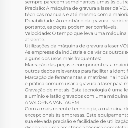
sempre parecem semelhantes umas às outras,
Precisão: A máquina de gravura a laser da VO
técnicas manuais e até mesmo com a maioria
Durabilidade: Ao contrário da gravura tradic
portanto, as peças podem ser confiáveis.
Velocidade: O tempo que leva uma máquina de
atraente.
Utilizações da máquina de gravura a laser V
As empresas da indústria e de vários outros 
alguns dos usos mais frequentes:
Marcação das peças e componentes: a maiori
outros dados relevantes para facilitar a identi
Marcação de ferramentas e matrizes: na indú
é prática comum usar a gravura a laser para 
Gravação de metais: Esta tecnologia é uma f
alumínio e latão gravados com uma máquina d
A VALORNA VANTAGEM
Com a mais recente tecnologia, a máquina d
excepcionais às empresas. Este equipament
sua elevada precisão e facilidade de utiliz
dispõe de uma assistência técnica completa 