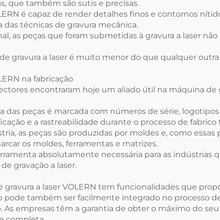
 que também são sutis e precisas.
LERN é capaz de render detalhes finos e contornos nítid
 das técnicas de gravura mecânica.
ional, as peças que foram submetidas à gravura a laser n
 gravura a laser é muito menor do que qualquer outra 
OLERN na fabricação
sectores encontraram hoje um aliado útil na máquina de 
a das peças é marcada com números de série, logotipos 
ficação e a rastreabilidade durante o processo de fabrico 
stria, as peças são produzidas por moldes e, como essa
marcar os moldes, ferramentas e matrizes.
erramenta absolutamente necessária para as indústrias 
e gravação a laser.
e gravura a laser VOLERN tem funcionalidades que prop
o pode também ser facilmente integrado no processo d
ação. As empresas têm a garantia de obter o máximo do 
e completa.