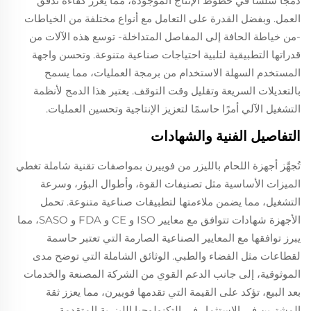
دمجًا سلسًا في خطوط الإنتاج الموجودة، مما يعزز كفاءة تدفق
المكدس، واللحام
المغلق...
العمل. وبفضل القدرة على التعامل مع أنواع مختلفة من الخياطات
-من خياطة الحافة إلى المفاصل المتداخلة- توسع هذه الآلات من
قدراتها التطبيقية لتلبية احتياجات صناعية متنوعة. وتحسن واجهة
المستخدم السهلة الاستخدام من برمجة العمليات، مما يسمح
بالتعديلات السريعة وتقليل وقت التوقف. يعتبر هذا الدمج لأنظمة
التشغيل الآلي أمرًا حاسمًا لتعزيز الإنتاجية وتحسين العمليات.
التفاصيل الفنية والشهادات
تُجهَّز أجهزة اللحام بالليزر من فوييرن بمواصفات تقنية شاملة تغطي
الميزات الأساسية مثل تصنيفات القوة، وأطوال البؤر، وسرعة
التشغيل، مما يضمن ملاءمتها لتطبيقات صناعية متنوعة. تحمل
الأجهزة شهادات تتوافق مع معايير ISO و CE و FDA و SASO، مما
يبرز توافقها مع المعايير الصناعية الصارمة التي تعتبر حاسمة
لقطاعات مثل الفضاء والطبي. الوثائق الشاملة التي توضح مدى
الموثوقية، إلى جانب الدعم القوي من الشركة المصنعة والخدمات
بعد البيع، تؤكد على القيمة التي تقدمها فوييرن، مما يعزز ثقة
المشترين في الاستثمار في التكنولوجيا الليزرية المتقدمة.