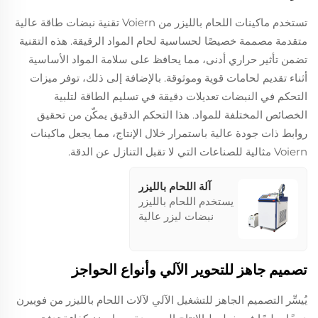
تستخدم ماكينات اللحام بالليزر من Voiern تقنية نبضات طاقة عالية
متقدمة مصممة خصيصًا لحساسية لحام المواد الرقيقة. هذه التقنية
تضمن تأثير حراري أدنى، مما يحافظ على سلامة المواد الأساسية
أثناء تقديم لحامات قوية وموثوقة. بالإضافة إلى ذلك، توفر ميزات
التحكم في النبضات تعديلات دقيقة في تسليم الطاقة لتلبية
الخصائص المختلفة للمواد. هذا التحكم الدقيق يمكّن من تحقيق
روابط ذات جودة عالية باستمرار خلال الإنتاج، مما يجعل ماكينات
Voiern مثالية للصناعات التي لا تقبل التنازل عن الدقة.
آلة اللحام بالليزر
يستخدم اللحام بالليزر
نبضات ليزر عالية
الطاقة لتسخين المادة
محليًا في منطقة
صغيرة، مما يمكّن
تصميم جاهز للتحوير الآلي وأنواع الحواجز
التطبيقات مثل اللحام
النقاطي، واللحام
يُيسِّر التصميم الجاهز للتشغيل الآلي لآلات اللحام بالليزر من فوييرن
الجانبي، واللحام