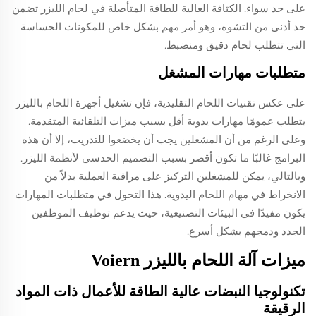
على حد سواء. الكثافة العالية للطاقة المتأصلة في لحام الليزر تضمن
حد أدنى من التشوه، وهو أمر مهم بشكل خاص للمكونات الحساسة
التي تتطلب لحام دقيق ومنضبط.
متطلبات مهارات المشغل
على عكس تقنيات اللحام التقليدية، فإن تشغيل أجهزة اللحام بالليزر
يتطلب عمومًا مهارات يدوية أقل بسبب ميزات التلقائية المتقدمة.
وعلى الرغم من أن المشغلين يجب أن يخضعوا للتدريب، إلا أن هذه
البرامج غالبًا ما تكون أقصر بسبب التصميم الحدسي لأنظمة الليزر.
وبالتالي، يمكن للمشغلين التركيز على مراقبة العملية بدلاً من
الانخراط في مهام اللحام اليدوية. هذا التحول في متطلبات المهارات
يكون مفيدًا في البيئات التصنيعية، حيث يدعم توظيف الموظفين
الجدد ودمجهم بشكل أسرع.
ميزات آلة اللحام بالليزر Voiern
تكنولوجيا النبضات عالية الطاقة للأعمال ذات المواد
الرقيقة