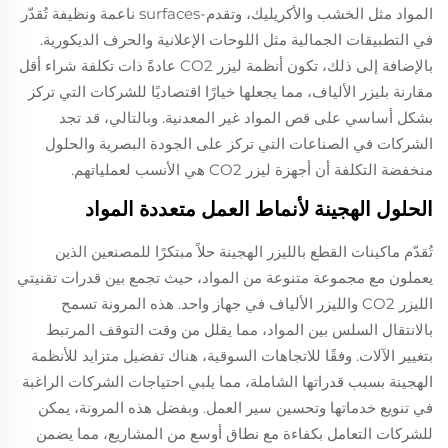
المواد مثل الخشب والأكريليك، وتقدم-surfaces ناعمة ونظيفة تُقدّر
في التطبيقات الجمالية مثل اللوحات الإعلانية والحرف الديكورية.
بالإضافة إلى ذلك، تكون أنظمة ليزر CO2 عادةً ذات تكلفة شراء أقل
مقارنة بليزر الألياف، مما يجعلها خيارًا اقتصاديًا للشركات التي تركز
بشكل أساسي على قص المواد غير المعدنية. وبالتالي، قد تجد
الشركات في الصناعات التي تركز على الجودة البصرية والحلول
منخفضة التكلفة أن أجهزة ليزر CO2 هي الأنسب لعملياتهم.
الحلول الهجينة لأنماط العمل متعددة المواد
تُقدّم ماكينات القطع بالليزر الهجينة حلاً مبتكرًا للمصنعين الذين
يعملون مع مجموعة متنوعة من المواد، حيث تجمع بين قدرات تقنيتي
الليزر CO2 والليزر الألياف في جهاز واحد. هذه المرونة تسمح
بالانتقال السلس بين المواد، مما يقلل من وقت التوقف المرتبط
بتغيير الآلات. وفقًا للاتجاهات السوقية، هناك تفضيل متزايد للأنظمة
الهجينة بسبب قدراتها الشاملة، مما يلبي احتياجات الشركات الراغبة
في تنويع خدماتها وتحسين سير العمل. وبفضل هذه المرونة، يمكن
للشركات التعامل بكفاءة مع نطاق أوسع من المشاريع، مما يضمن