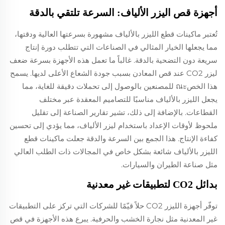
أجهزة قص اليزر الألياف: السرعة تلتقي بالدقة
تُعتبر ماكينات قطع الليزر بالألياف مشهورة بسرعتها العالية ودقتها،
مما يجعلها الخيار المثالي في الصناعات التي تتطلب دورة إنتاج
سريعة دون التضحية بالدقة. غالباً ما تعمل هذه الأجهزة بسرعة ضعف
ليزر CO2 عند قص المعادن بسبب جودة الشعاع الأعلى لديها. يسمح
هذا الخصณะ للمصنعين بالوصول إلى تحملات دقيقة للغاية، مما
يجعل الليزر بالألياف مناسبًا للتصاميم المعقدة عبر مختلف
القطاعات. بالإضافة إلى ذلك، تشير تقارير الصناعة إلى تقليل
ملحوظ لأوقات الإعداد باستخدام ليزر الألياف، مما يؤدي إلى تحسين
كفاءة الإنتاج. هذا الجمع بين السرعة والدقة جعلت ماكينات قطع
الليزر بالألياف شائعة بشكل خاص في المجالات ذات الطلب العالي
مثل صناعة الطيران والسيارات.
بدائل CO2 لتطبيقات غير معدنية
توفّر أجهزة الليزر CO2 حلاً قيّمًا للشركات التي تركز على التطبيقات
غير المعدنية مثل نجارة الخشب والحرفية. يبرع هذه الأجهزة في قص