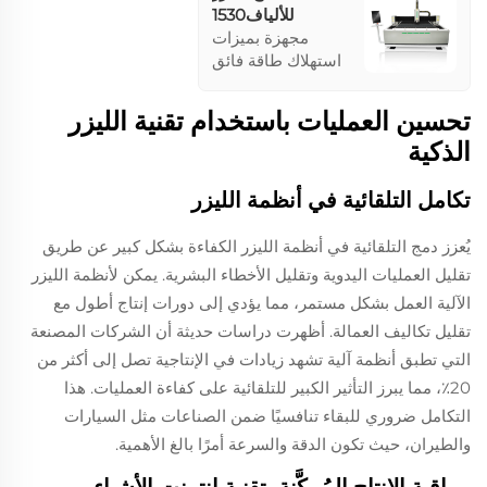
للألياف1530
مجهزة بميزات
استهلاك طاقة فائق
المنخفض، تُعزز هذه
الآلة الإنتاجية WHILE
تحسين العمليات باستخدام تقنية الليزر
تقليل تكاليف التشغيل.
الذكية
يضمن الليزر الألياف
الأصلي أداءً مستقراً،
مدمجًا مع قدرات عالية
تكامل التلقائية في أنظمة الليزر
السرعة التي توفر
إنهاء سطحي ناعم
يُعزز دمج التلقائية في أنظمة الليزر الكفاءة بشكل كبير عن طريق
بدقة وبديمومة
تقليل العمليات اليدوية وتقليل الأخطاء البشرية. يمكن لأنظمة الليزر
ملحوظة.
الآلية العمل بشكل مستمر، مما يؤدي إلى دورات إنتاج أطول مع
تقليل تكاليف العمالة. أظهرت دراسات حديثة أن الشركات المصنعة
التي تطبق أنظمة آلية تشهد زيادات في الإنتاجية تصل إلى أكثر من
20٪، مما يبرز التأثير الكبير للتلقائية على كفاءة العمليات. هذا
التكامل ضروري للبقاء تنافسيًا ضمن الصناعات مثل السيارات
والطيران، حيث تكون الدقة والسرعة أمرًا بالغ الأهمية.
مراقبة الإنتاج المُمكَّنة بتقنية إنترنت الأشياء