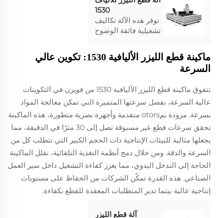
1530
توفر هذه الآلة تكاليف
تشغيلية فائقة الوضوح
وتستخدم الهواء تحت
الضغط العالي لقطع
ماكينة قطع الليزر الأليافية 1530: تكوين عالي
ألواح المعادن
السرعة
المختلفة بكفاءة. وهي
مزودة بليزر ألياف
تتفوق ماكينة قطع الليزر الأليافية 1530 من فويرن في التكوينات
تعبئة أصلية عالية الأداء
والتي تضمن أداءً
عالية السرعة، بفضل سرعتها المتميزة التي تمكن معالجة المواد
مستقراً وعمر خدمة
بسرعة. مزودة بمotors متقدمة وأجهزة بصرية متطورة، هذه الماكينة
يزيد عن 100,000
تحقق سرعات قطع غير مسبوقة تصل إلى 30 مترًا في الدقيقة، مما
ساعة، مما يضمن
يجعلها مثالية للبيئات الإنتاجية ذات الحجم الكبير التي تتطلب كل من
عمليات سريعة وكفؤة.
السرعة والدقة. ومن خلال دمج أنظمة التغذية التلقائية، تقلل الماكينة
الحاجة إلى التدخل اليدوي، مما يعزز كفاءة التشغيل داخل سير العمل
الصناعي. هذه القدرة تمكّن الشركات من الحفاظ على مستويات
إنتاجية عالية بينما تدير المتطلبات المعقدة للقطع بكفاءة.
آلة قطع الليزر