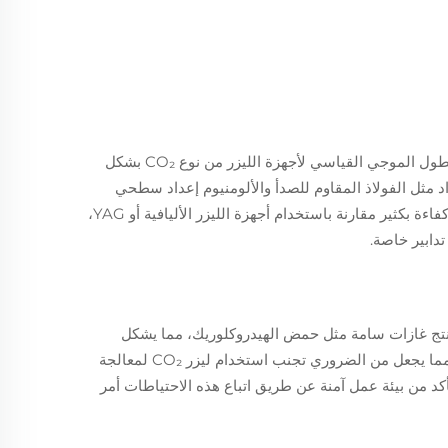
عادةً ما تواجه أجهزة الليزر من نوع CO₂ صعوبة في نقش المعادن غير المطلية بسبب معدلات الامتصاص المنخفضة. لا يتم امتصاص الطول الموجي القياسي لأجهزة الليزر من نوع CO₂ بشكل
 مثل الفولاذ المقاوم للصدأ والألومنيوم إعداد سطحي
للتفاعل بكفاءة مع ليزر CO₂. وعلى الرغم من أن تعديل قوة وسرعة الليزر يمكن أحيانًا أن يعطي نتائج مرضية، فإن هذه التعديلات أقل كفاءة بكثير مقارنة باستخدام أجهزة الليزر الأليافية أو YAG،
تخدام ليزر CO₂ على مواد PVC، يجب على المشغلين أن يكونوا على علم بالغازات الضارة التي تُنتج أثناء العملية. نحت PVC ينتج غازات سامة مثل حمض الهيدروكلوريك، مما يشكل
مخاطر صحية كبيرة، خاصة في الأماكن المغلقة. بالإضافة إلى ذلك، يمكن لهذه الغازات أن تسبب التآكل للأجزاء الداخلية لجهاز الليزر، مما يجعل من الضروري تجنب استخدام ليزر CO₂ لمعالجة
تأكد من بيئة عمل آمنة عن طريق اتباع هذه الاحتياطات أمر