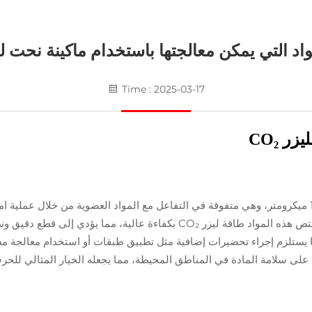
اد التي يمكن معالجتها باستخدام ماكينة نحت ليزر ₂
Time : 2025-03-17
 CO₂
تعمل ليزرات CO₂ بشكل أساسي عند طول موجي يبلغ 10.6 ميكرومتر، وهي متفوقة في التفاعل مع المواد 
وقطع فعالة، خاصةً للمواد مثل الخشب، الأكريليك والجلد. تمتص هذه المواد طاق
اظ على سلامة المادة في المناطق المحيطة، مما يجعله الخيار المثالي للحرف