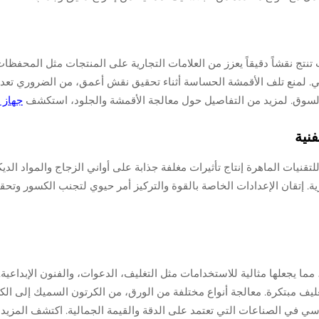
نقش الجلود، حيث تنتج نقشاً دقيقاً يعزز من العلامات التجارية على المنتجات مثل 
لي. لمنع تلف الأقمشة الحساسة أثناء تحقيق نقش أعمق، من الضروري تعديل
 السوق. لمزيد من التفاصيل حول معالجة الأقمشة والجلود، استكشف
جهاز ن
فنية
كورية. إتقان الإعدادات الخاصة بالقوة والتركيز أمر حيوي لتجنب الكسور و
لكرتون بكفاءة، مما يجعلها مثالية للاستخدامات مثل التغليف، الدعوات، والفنون الإ
مبتكرة. معالجة أنواع مختلفة من الورق، من الكرتون السميك إلى الكرتو
 المرونة تجعل أجهزة الليزر CO₂ عنصر أساسي في الصناعات التي تعتمد على الدقة والقيمة الجمالي