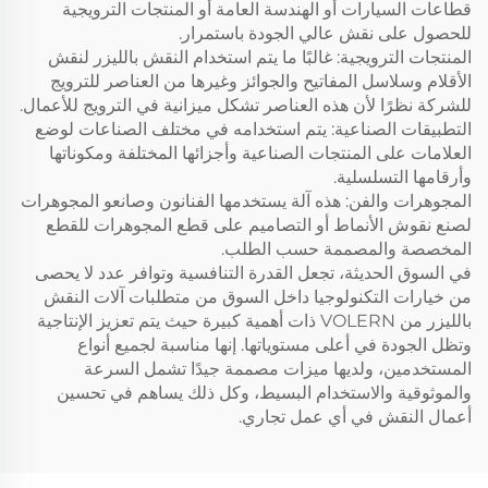
قطاعات السيارات أو الهندسة العامة أو المنتجات الترويجية
للحصول على نقش عالي الجودة باستمرار.
المنتجات الترويجية: غالبًا ما يتم استخدام النقش بالليزر لنقش
الأقلام وسلاسل المفاتيح والجوائز وغيرها من العناصر للترويج
للشركة نظرًا لأن هذه العناصر تشكل ميزانية في الترويج للأعمال.
التطبيقات الصناعية: يتم استخدامه في مختلف الصناعات لوضع
العلامات على المنتجات الصناعية وأجزائها المختلفة ومكوناتها
وأرقامها التسلسلية.
المجوهرات والفن: هذه آلة يستخدمها الفنانون وصانعو المجوهرات
لصنع نقوش الأنماط أو التصاميم على قطع المجوهرات للقطع
المخصصة والمصممة حسب الطلب.
في السوق الحديثة، تجعل القدرة التنافسية وتوافر عدد لا يحصى
من خيارات التكنولوجيا داخل السوق من متطلبات آلات النقش
بالليزر من VOLERN ذات أهمية كبيرة حيث يتم تعزيز الإنتاجية
وتظل الجودة في أعلى مستوياتها. إنها مناسبة لجميع أنواع
المستخدمين، ولديها ميزات مصممة جيدًا تشمل السرعة
والموثوقية والاستخدام البسيط، وكل ذلك يساهم في تحسين
أعمال النقش في أي عمل تجاري.