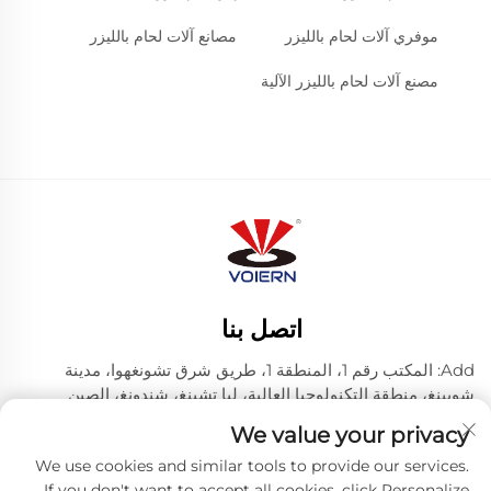
موفري آلات لحام بالليزر
مصانع آلات لحام بالليزر
مصنع آلات لحام بالليزر الآلية
اتصل بنا
Add: المكتب رقم 1، المنطقة 1، طريق شرق تشونغهوا، مدينة
شويينغ، منطقة التكنولوجيا العالية، ليا تشينغ، شندونغ، الصين
رقم الهاتف:
+86-635 8512218
We value your privacy
البريد الإلكتروني:
[email protected]
We use cookies and similar tools to provide our services.
If you don't want to accept all cookies, click Personalize