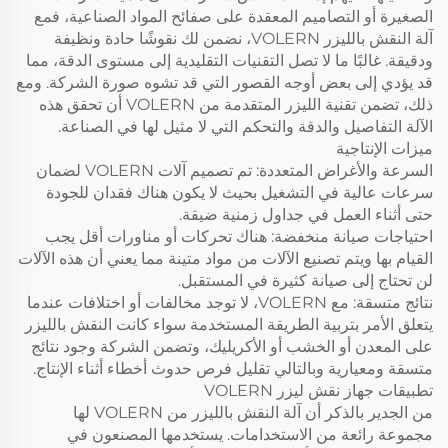
الصغيرة أو التصاميم المعقدة على صفائح المواد الصناعية، فمع
آلة النقش بالليزر VOLERN، نضمن لك نقوشًا حادة ونظيفة
ودقيقة. غالبًا ما لا تصل التقنيات التقليدية إلى مستوى الدقة، مما
قد يؤدي إلى بعض أوجه القصور التي قد تشوه صورة الشركة. ومع
ذلك، تضمن تقنية الليزر المتقدمة من VOLERN أن تحقق هذه
الآلة التفاصيل والدقة والتحكم التي لا مثيل لها في الصناعة.
ميزات الإنتاجية
السرعة والأغراض المتعددة: تم تصميم آلات VOLERN لضمان
سرعات عالية في التشغيل بحيث لا يكون هناك فقدان للجودة
حتى أثناء العمل في جداول زمنية ضيقة.
احتياجات صيانة منخفضة: هناك تحركات أو مناورات أقل يجب
القيام بها ويتم تصنيع الآلات من مواد متينة مما يعني أن هذه الآلات
لن تحتاج إلى صيانة كثيرة في المستقبل.
نتائج متسقة: مع VOLERN، لا توجد مخالفات أو اختلافات عندما
يتعلق الأمر بتربية الطريقة المستخدمة سواء كانت النقش بالليزر
على المعدن أو الخشب أو الأكريليك، وتضمن الشركة وجود نتائج
متسقة ومعيارية وبالتالي تقليل فرص حدوث أخطاء أثناء الإنتاج.
تطبيقات جهاز نقش ليزر VOLERN
من الجدير بالذكر أن آلة النقش بالليزر من VOLERN لها
مجموعة رائعة من الاستخدامات. يستخدمها المصنعون في