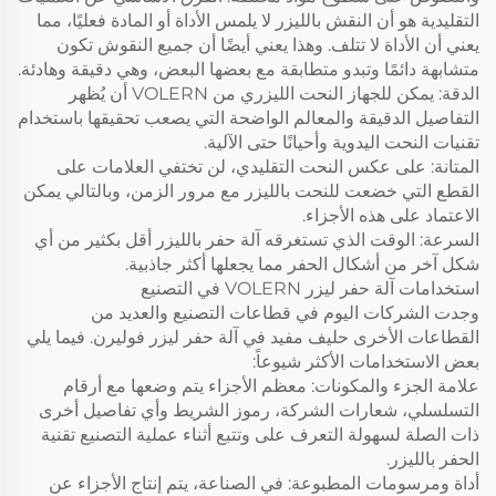
التقليدية هو أن النقش بالليزر لا يلمس الأداة أو المادة فعليًا، مما
يعني أن الأداة لا تتلف. وهذا يعني أيضًا أن جميع النقوش تكون
متشابهة دائمًا وتبدو متطابقة مع بعضها البعض، وهي دقيقة وهادئة.
الدقة: يمكن للجهاز النحت الليزري من VOLERN أن يُظهر
التفاصيل الدقيقة والمعالم الواضحة التي يصعب تحقيقها باستخدام
تقنيات النحت اليدوية وأحيانًا حتى الآلية.
المتانة: على عكس النحت التقليدي، لن تختفي العلامات على
القطع التي خضعت للنحت بالليزر مع مرور الزمن، وبالتالي يمكن
الاعتماد على هذه الأجزاء.
السرعة: الوقت الذي تستغرقه آلة حفر بالليزر أقل بكثير من أي
شكل آخر من أشكال الحفر مما يجعلها أكثر جاذبية.
استخدامات آلة حفر ليزر VOLERN في التصنيع
وجدت الشركات اليوم في قطاعات التصنيع والعديد من
القطاعات الأخرى حليف مفيد في آلة حفر ليزر فوليرن. فيما يلي
بعض الاستخدامات الأكثر شيوعاً:
علامة الجزء والمكونات: معظم الأجزاء يتم وضعها مع أرقام
التسلسلي، شعارات الشركة، رموز الشريط وأي تفاصيل أخرى
ذات الصلة لسهولة التعرف على وتتبع أثناء عملية التصنيع تقنية
الحفر بالليزر.
أداة ومرسومات المطبوعة: في الصناعة، يتم إنتاج الأجزاء عن