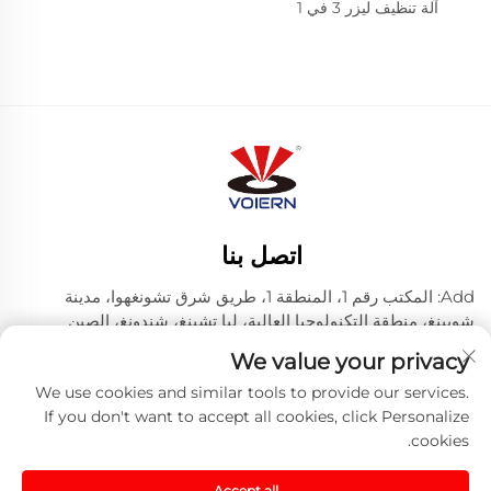
آلة تنظيف ليزر 3 في 1
اتصل بنا
Add: المكتب رقم 1، المنطقة 1، طريق شرق تشونغهوا، مدينة
شويينغ، منطقة التكنولوجيا العالية، ليا تشينغ، شندونغ، الصين
رقم الهاتف:
+86-635 8512218
We value your privacy
البريد الإلكتروني:
[email protected]
We use cookies and similar tools to provide our services.
If you don't want to accept all cookies, click Personalize
cookies.
حقوق النشر © 2024 شركة ليتشنغ فويرن ليزر تكنولوجي
المحدودة. -
Blog
-
Privacy Policy
Accept all