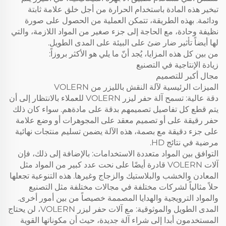
تبخير هذه المادة باستخدام الحرارة من أجل خلق علامة ثابتة
ودائمة. بهذه الطريقة، تتمكن العملية من الحصول على صورة
نظيفة وحادة، مع الحاجة إلى جزء صغير من المواد اللازمة، والتي
لها أيضاً تأثير ضار ضئ على البيئة على المدى الطويل.
من بين كل هذه المزايا، يُجد أنّ ما يلي هو الأكثر بروزاً:
زيادة الإنتاجية في التصنيع
مجال أكبر للتصميم
الميزات الرئيسية لآلة النقش بالليزر من VOLERN
دقة عالية: تسمح آلة حفر ليزر VOLERN للعملاء بالانتظار إلى أن
يتم قطع كل تفاصيل تصميمهم بدقة على مادةهم. سواء كان ذلك
حفر رقيقة على أو تصميم معقد على المجوهرات أو وضع علامة
على جزء دقيقة مع بصمة، هذه الآلة يضمن تسليم منتجات نهائية
مرضية في نتائج HD.
التوافق بين المواد متعددة الاستخدامات: بالإضافة إلى ذلك، فإن
آلات VOLERN قادرة أيضًا على نحت عدد كبير من المواد مثل
المعادن والخشب والبلاستيك والزجاج وغيرها. هذه التنوعية تجعلها
حلاً مثالياً لشركات مختلفة في مجالات مختلفة مثل التصنيع
والمواد الترويجية والهدايا المصممة خصيصاً من بين أمور أخرى.
المدى الطويل والموثوقية: مع آلات حفر ليزر VOLERN، لن يحتاج
المستخدمون أبدا إلى شراء آلة جديدة، حيث أن مكوناتها القوية