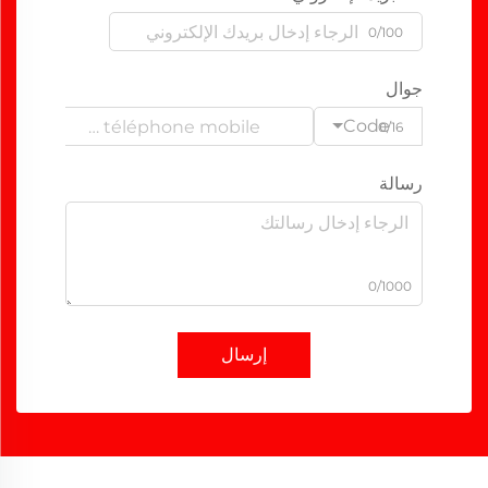
0/100
جوال
Code
0/16
رسالة
0/1000
إرسال