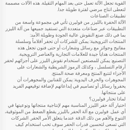
القوية تجعل الآلة تعمل حتى بعد المهام الثقيلة. هذه الآلات مصممة
لتعطى انتاج مرضي لفترة طويلة جدا.
تطبيقات الصناعات
الآلة الحفرة بالليزر من فوليرن تأتي في مجموعة واسعة من
التطبيقات عبر صناعات متعددة التي تستفيد جميعها من آلة الليزر
بما في ذلك صنع النقوش عالية الجودة وطويلة الأمد:
المنتجات الترويجية: يمكن للشركات أن تحفر أقلاماً وسلسلة
مفاتيح وجوائز مع رسائل وشعارات أو حتى فنون تجعل هذه
المنتجات هداياً جيدة للعلامات التجارية والعناصر الترويجية.
التصنيع: يمكن للمصنعين استخدام نقوش الليزر على أجزائهم لحفر
أرقام التسلسل ، وكذلك الرموز الشريطية والشعارات على
الأجزاء لتتبع المنتج ومعرفة صحة المنتج.
المجوهرات والحرف اليدوية: يمكن للفنانين والمجوهرات أن
يحفروا رسائل أو تصاميم في إبداعاتهم لإضافة توقيعهم الفريد
على منتجاتها.
لماذا تختار فوليرن؟
اختيار آلة حفر الليزر المناسبة مهم لإنتاجية منتجاتها ونوعيتها في
أي عمل. فوليرن مع آلة الحفر بالليزر يقطع الضغط من الموثوقية،
التنوع والأهم من ذلك الدقة عندما يتعلق الأمر الحفر. الشركات
التي تسعى لتحسين قدرات الحفر سوف تحب استخدام كيف