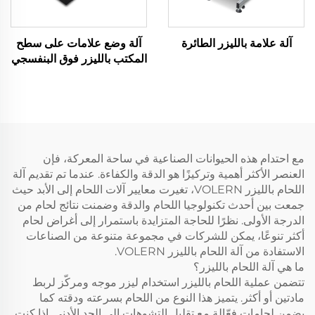
آلة علامة بالليزر الطائرة
آلة وضع علامات على سطح
المكتب بالليزر فوق البنفسجي
مع احتدام هذه الحيوانات الصناعية في ساحة المعركة، فإن
العنصر الأكثر أهمية وتركيزًا هو الدقة والكفاءة. عندما تم تقديم آلة
اللحام بالليزر VOLERN، تغيرت معايير آلات اللحام إلى الأبد حيث
جمعت بين أحدث تكنولوجيا اللحام والدقة وضمنت نتائج لحام من
الدرجة الأولى. نظرًا للحاجة المتزايدة باستمرار إلى أغراض لحام
أكثر تنوعًا، يمكن للشركات في مجموعة متنوعة من الصناعات
الاستفادة من آلة اللحام بالليزر VOLERN.
ما هي آلة اللحام بالليزر؟
تتضمن عملية اللحام بالليزر استخدام ليزر موجه ومركّز لربط
مادتين أو أكثر. يتميز هذا النوع من اللحام بسرعته ودقته كما
يضمن لحامات فعّالة مع تقليل التشوهات إلى الحد الأدنى. إذا كنت