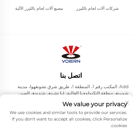
شركات آلات لحام بالليزر
مصنع آلات لحام بالليزر الآلية
اتصل بنا
Add: المكتب رقم 1، المنطقة 1، طريق شرق تشونغهوا، مدينة
شويينغ، منطقة التكنولوجيا العالية، ليا تشينغ، شندونغ، الصين
رقم الهاتف:
+86-635 8512218
We value your privacy
البريد الإلكتروني:
[email protected]
We use cookies and similar tools to provide our services.
If you don't want to accept all cookies, click Personalize
cookies.
حقوق النشر © 2024 شركة ليتشنغ فويرن ليزر تكنولوجي