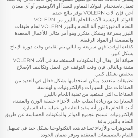
تعمل باستخدام الفولاذ المقاوم للصدأ أو الألومنيوم أو أي معدن
آخر، فإن آلات VOLERN توفر نتائج جيدة.
الفوائد الرئيسية لآلات اللحام بالليزر من VOLERN
اللحام الدقيق: تتيح آلة اللحام بالليزر VOLERN لحام طبقات
الليزر بسرعة وبشكل متكرر وهو أمر مثالي للأعمال المعقدة
والمفصلة أو المواد الرقيقة.
كفاءة الوقت: فهي سريعة وبالتالي يتم تقليص وقت دورة الإنتاج
بشكل كبير.
صيانة أقل: يقال أن المكونات المستخدمة في آلات VOLERN
متينة وبالتالي فإن وقت التوقف عن العمل وتكاليف الإصلاح
تنخفض بشكل كبير.
تطبيقات متعددة: يمكن استخدامها بشكل فعال في العديد من
الصناعات مثل السيارات والإلكترونيات والهندسة.
الصناعات التي تستفيد من تقنية اللحام بالليزر
السيارات: مع زيادة الطلب على الأجزاء خفيفة الوزن والمتينة،
أثبت اللحام بالليزر أنه مفيد للغاية في عملية بناء السيارة.
الإلكترونيات: تسمح بتجميع الدوائر والمكونات الحساسة عن طريق
اللحام بالليزر بدقة.
المجوهرات والأزياء: تساعد هذه التكنولوجيا بشكل جيد في تسهيل
القيام بالتصميمات المعقدة وتوفر ضمان الجودة.