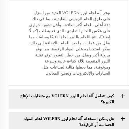
توفر آلة لحام ليزر VOLERN العديد من المزايا
على طرق الحام الروتيني التقليدية ، بما في ذلك
دقة أعلى ، لحام أكثر نظافة ، وأقل تشويه حراري.
على عكس اللحام التقليدي، الذي قد يتطلب إكمالًا
إضافيًا، ينتج اللحام بالليزر لحامًا دقيقًا وسلسًا، مما
يقلل من عمليات ما بعد اللحام. بالإضافة إلى ذلك،
يمكن استخدامه على المواد الرقيقة، مما يوفر
مرونة أكبر ويقلل من خطر التشوه. توفر تقنية
الليزر المتقدمة للآلة كفاءة عالية وسرعة
وموثوقية، مما يجعلها مثالية لصناعات مثل
السيارات والإلكترونيات وتصنيع المعادن.
كيف تتعامل آلة لحام الليزر VOLERN مع متطلبات الإنتاج
الكبيرة؟
هل يمكن استخدام آلة لحام ليزر VOLERN لحام المواد
الحساسة أو الرقيقة؟