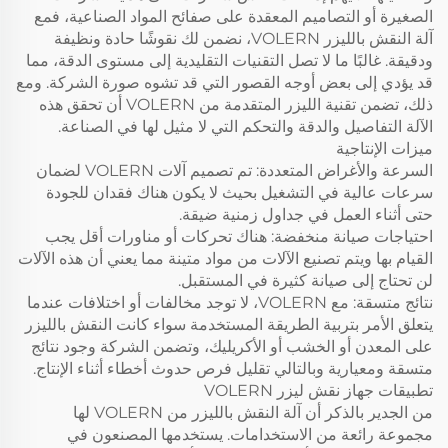
الصغيرة أو التصاميم المعقدة على صفائح المواد الصناعية، فمع
آلة النقش بالليزر VOLERN، نضمن لك نقوشًا حادة ونظيفة
ودقيقة. غالبًا ما لا تصل التقنيات التقليدية إلى مستوى الدقة، مما
قد يؤدي إلى بعض أوجه القصور التي قد تشوه صورة الشركة. ومع
ذلك، تضمن تقنية الليزر المتقدمة من VOLERN أن تحقق هذه
الآلة التفاصيل والدقة والتحكم التي لا مثيل لها في الصناعة.
ميزات الإنتاجية
السرعة والأغراض المتعددة: تم تصميم آلات VOLERN لضمان
سرعات عالية في التشغيل بحيث لا يكون هناك فقدان للجودة
حتى أثناء العمل في جداول زمنية ضيقة.
احتياجات صيانة منخفضة: هناك تحركات أو مناورات أقل يجب
القيام بها ويتم تصنيع الآلات من مواد متينة مما يعني أن هذه الآلات
لن تحتاج إلى صيانة كثيرة في المستقبل.
نتائج متسقة: مع VOLERN، لا توجد مخالفات أو اختلافات عندما
يتعلق الأمر بتربية الطريقة المستخدمة سواء كانت النقش بالليزر
على المعدن أو الخشب أو الأكريليك، وتضمن الشركة وجود نتائج
متسقة ومعيارية وبالتالي تقليل فرص حدوث أخطاء أثناء الإنتاج.
تطبيقات جهاز نقش ليزر VOLERN
من الجدير بالذكر أن آلة النقش بالليزر من VOLERN لها
مجموعة رائعة من الاستخدامات. يستخدمها المصنعون في