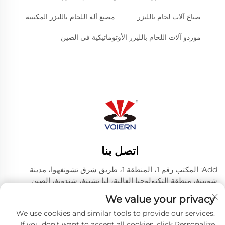
صناع آلات لحام بالليزر
مصنع آلة اللحام بالليزر المكتبية
موردو آلات اللحام بالليزر الأوتوماتيكية في الصين
اتصل بنا
Add: المكتب رقم 1، المنطقة 1، طريق شرق تشونغهوا، مدينة
شويينغ، منطقة التكنولوجيا العالية، ليا تشينغ، شندونغ، الصين
رقم الهاتف:
+86-635 8512218
We value your privacy
البريد الإلكتروني:
[email protected]
We use cookies and similar tools to provide our services.
If you don't want to accept all cookies, click Personalize