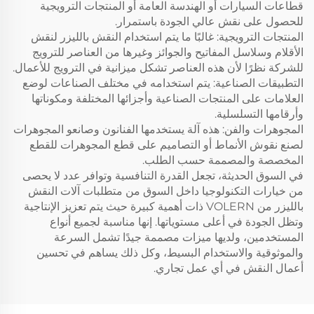
قطاعات السيارات أو الهندسة العامة أو المنتجات الترويجية
للحصول على نقش عالي الجودة باستمرار.
المنتجات الترويجية: غالبًا ما يتم استخدام النقش بالليزر لنقش
الأقلام وسلاسل المفاتيح والجوائز وغيرها من العناصر للترويج
للشركة نظرًا لأن هذه العناصر تشكل ميزانية في الترويج للأعمال.
التطبيقات الصناعية: يتم استخدامه في مختلف الصناعات لوضع
العلامات على المنتجات الصناعية وأجزائها المختلفة ومكوناتها
وأرقامها التسلسلية.
المجوهرات والفن: هذه آلة يستخدمها الفنانون وصانعو المجوهرات
لصنع نقوش الأنماط أو التصاميم على قطع المجوهرات للقطع
المخصصة والمصممة حسب الطلب.
في السوق الحديثة، تجعل القدرة التنافسية وتوافر عدد لا يحصى
من خيارات التكنولوجيا داخل السوق من متطلبات آلات النقش
بالليزر من VOLERN ذات أهمية كبيرة حيث يتم تعزيز الإنتاجية
وتظل الجودة في أعلى مستوياتها. إنها مناسبة لجميع أنواع
المستخدمين، ولديها ميزات مصممة جيدًا تشمل السرعة
والموثوقية والاستخدام البسيط، وكل ذلك يساهم في تحسين
أعمال النقش في أي عمل تجاري.