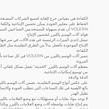
الكفاءة هي مقياس حرج للغاية لجميع الشركات المصنعة. 
الحفاظ على معايير الجودة. يمكن تحسين الإنتاجية والكفاء
VOLERN أن تقدم بسهولة للمستخدمين الصناعيين السرعة والدقة في جميع تطبيقاتهم.
فوائد آلات الوسم بالليزر لتحسين الإنتاج
تتمثل إحدى الميزات الرئيسية في هذه الآلات في سرعتها
الإنتاج الموجودة بالفعل. بدلاً من الطرق التقليدية مثل ال
الكفاءة
تتميز آلات الوسم بالليزر من VOLERN في كل صناعة بأوقات معالجة سريعة. يتيح وسم عدد قليل من العناصر في وقت واحد للمصنعين تقليل فترات التوقف وبالتالي تعزيز الإنتاج ككل.
المرونة
من توسيع إمكانيات الإنتاجية.
الدقة والدقة
على عكس أنواع الوسم التقليدية، تضمن آلات الوسم باللي
بالغ الأهمية في تلك الصناعات التي تتطلب الجودة والاتس
تقليل الهدر
لا توجد مواد نفايات أو مستهلكات مع وضع العلامات بالليزر،
يتم إنتاج نفايات بواسطة آلات وضع العلامات بالليزر وبالتال