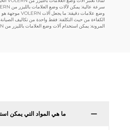
لماذا تعتبر آلات وضع العلامات بالليزر من VOLERN الخيار الأفضل
سرعة عالية: يمكن لآلات وضع العلامات بالليزر من VOLERN التعامل مع كمية كبيرة من العمل دون الاعتماد الكبير على الوقت أو تدهور الجودة.
وضع علامات دقيقة: ما يجعل آلات VOLERN موجهة هو قدرتها على ضمان أن كل منتج يتم وضع علامة عليه يتم ذلك بتفاصيل دقيقة.
الكفاءة من حيث التكلفة: فقط واحدة من تكاليف الصيانة ا
المرونة: يمكن استخدام آلات وضع العلامات بالليزر من VOLERN على المعادن والبلاستيك ومواد أخرى، مما يمنحها مرونة لأي شركة تصنيع.
ما هي المواد التي يمكن استخدام آلة VOLERN 