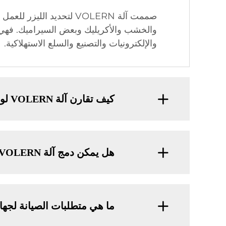
صممت آلة VOLERN لتحديد
والخشب والأكريليك وبعض السيراميك. فهي م
والإلكترونيات والتصنيع والسلع الاستهلاكية.
كيف تقارن آلة VOLERN لوسر العلامة مع آلات العلامة الأخرى من حيث السرعة والكفاءة؟
هل يمكن دمج آلة VOLERN لتحديد الليزر في خط إنتاج موجود؟
ما هي متطلبات الصيانة لجهاز VOLERN لتحديد اللي