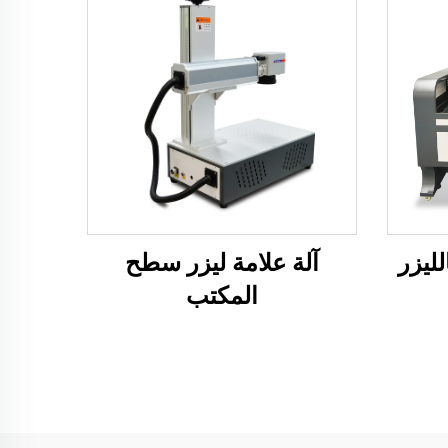
لليزر
آلة علامة ليزر سطح
المكتب