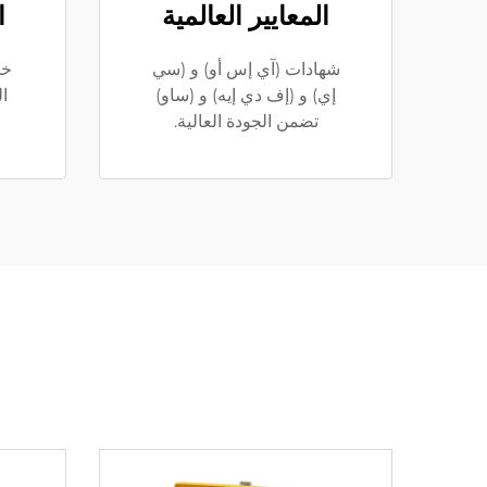
المعايير العالمية
ا
شهادات (آي إس أو) و (سي
خد
إي) و (إف دي إيه) و (ساو)
ال
تضمن الجودة العالية.