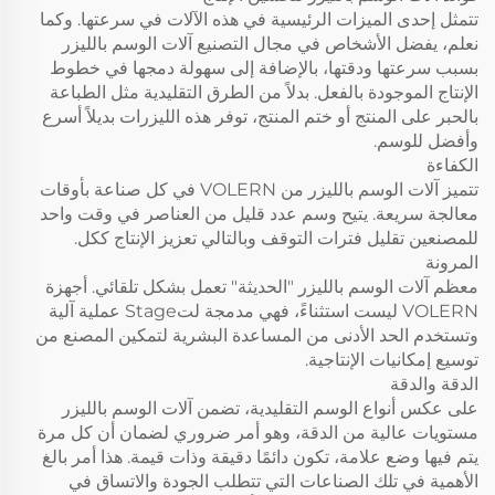
تتمثل إحدى الميزات الرئيسية في هذه الآلات في سرعتها. وكما
نعلم، يفضل الأشخاص في مجال التصنيع آلات الوسم بالليزر
بسبب سرعتها ودقتها، بالإضافة إلى سهولة دمجها في خطوط
الإنتاج الموجودة بالفعل. بدلاً من الطرق التقليدية مثل الطباعة
بالحبر على المنتج أو ختم المنتج، توفر هذه الليزرات بديلاً أسرع
وأفضل للوسم.
الكفاءة
تتميز آلات الوسم بالليزر من VOLERN في كل صناعة بأوقات
معالجة سريعة. يتيح وسم عدد قليل من العناصر في وقت واحد
للمصنعين تقليل فترات التوقف وبالتالي تعزيز الإنتاج ككل.
المرونة
معظم آلات الوسم بالليزر "الحديثة" تعمل بشكل تلقائي. أجهزة
VOLERN ليست استثناءً، فهي مدمجة لتStage عملية آلية
وتستخدم الحد الأدنى من المساعدة البشرية لتمكين المصنع من
توسيع إمكانيات الإنتاجية.
الدقة والدقة
على عكس أنواع الوسم التقليدية، تضمن آلات الوسم بالليزر
مستويات عالية من الدقة، وهو أمر ضروري لضمان أن كل مرة
يتم فيها وضع علامة، تكون دائمًا دقيقة وذات قيمة. هذا أمر بالغ
الأهمية في تلك الصناعات التي تتطلب الجودة والاتساق في