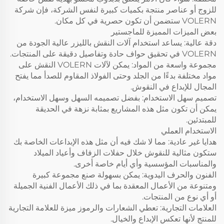
للزوج أو عناصر منتجة بكميات كبيرة لنفس الشركة، فإن شركة
VOLERN ستضمن أن تكون حصرية في كل مكان.
بعض الميزات المميزة للماجستير
دقة عالية: يساعد استخدام آلات النقش بالليزر عالية الجودة من
VOLERN في تحقيق حواف حادة وتفاصيل دقيقة على المنتجات.
مجموعة واسعة من المواد: يمكن لآلات VOLERN النقش على
مواد مختلفة بدءًا من الجلد وحتى الفولاذ المقاوم للصدأ مما يفتح
المجال للإبداع في النقوش.
تصميم سهل الاستخدام: بفضل تصميمه السهل وسهل الاستخدام،
يمكن أن تكون مثل هذه المشاريع بمثابة نزهة في الحديقة
للمبتدئين.
الاستخدام العملي
هدايا غير عادية: مما لا شك فيه أن مثل هذه الإبداعات الخاصة بك
ستكون مثالية للنقوش خلال حفلات الزفاف وأعياد الميلاد
والمناسبات المؤسسية وأي أيام خاصة أخرى.
الفنون والحرف اليدوية: يمكن بسهولة صنع مجموعة كبيرة
ومتنوعة من الأعمال المعقدة بما في ذلك الأعمال الفنية الجميلة
أو أي نوع من المنتجات.
العلامات التجارية: تعطي الشعارات والرموز ميزة للعلامة التجارية
للمنتج لأنها تعكس الإبداع والخيال.