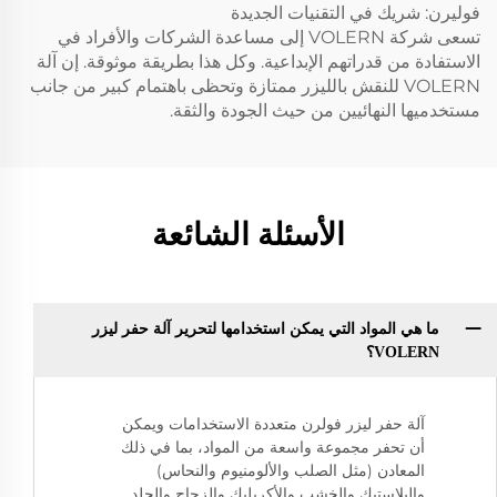
فوليرن: شريك في التقنيات الجديدة
تسعى شركة VOLERN إلى مساعدة الشركات والأفراد في
الاستفادة من قدراتهم الإبداعية. وكل هذا بطريقة موثوقة. إن آلة
VOLERN للنقش بالليزر ممتازة وتحظى باهتمام كبير من جانب
مستخدميها النهائيين من حيث الجودة والثقة.
الأسئلة الشائعة
ما هي المواد التي يمكن استخدامها لتحرير آلة حفر ليزر
VOLERN؟
آلة حفر ليزر فولرن متعددة الاستخدامات ويمكن
أن تحفر مجموعة واسعة من المواد، بما في ذلك
المعادن (مثل الصلب والألومنيوم والنحاس)
والبلاستيك والخشب والأكريليك والزجاج والجلد