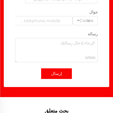
جوال
Code
0/16
رسالة
0/1000
إرسال
بحث متعلق